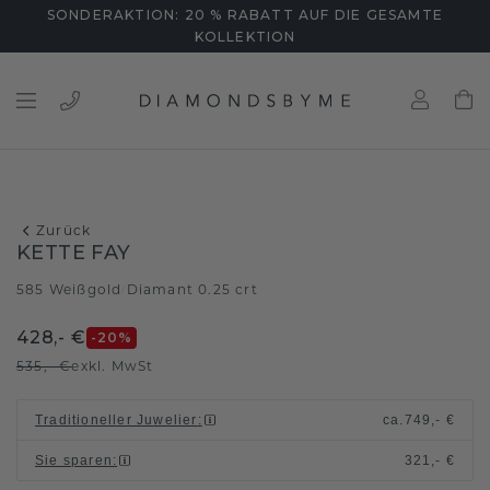
SONDERAKTION: 20 % RABATT AUF DIE GESAMTE
KOLLEKTION
Zurück
KETTE FAY
585 Weißgold
Diamant 0.25 crt
/
428,- €
-20
%
535,- €
exkl. MwSt
Traditioneller Juwelier
:
ca.
749,- €
Sie sparen
:
321,- €