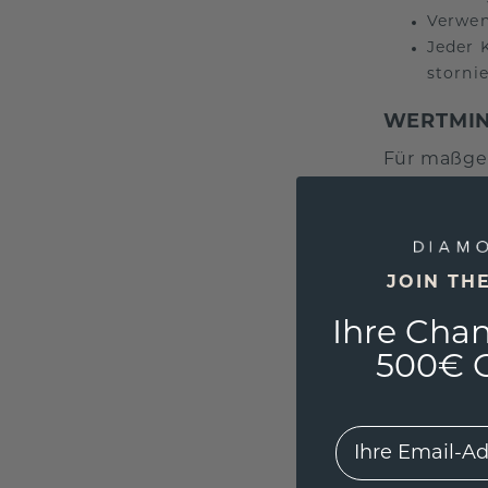
Verwen
Jeder 
storni
WERTMIN
Für maßgef
über unser
Stornierun
MEHRWEG
JOIN TH
Bei Ar
Ihre Chan
Diese 
Ihren 
500€ G
Design
Sie si
EMail
Nicht 
Beding
Spezie