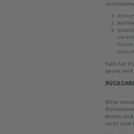
untenstehe
Klicke
Nachde
Sobald
Sie en
Schrit
erreic
Falls Sie 
gerne weit
RÜCKGAB
Bitte verw
Rücksendea
einem ande
nicht und 