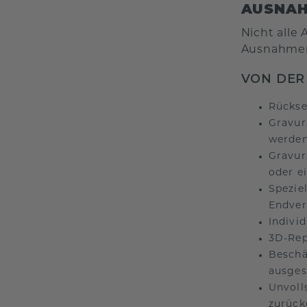
AUSNAH
Nicht alle
Ausnahme
VON DER
Rückse
Gravur
werden
Gravur
oder e
Spezie
Endver
Indivi
3D-Rep
Beschä
ausges
Unvoll
zurückg