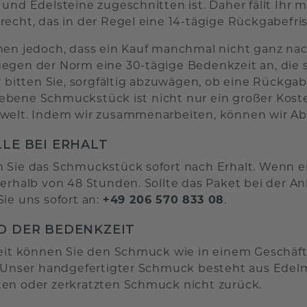
 und Edelsteine zugeschnitten ist. Daher fällt Ihr
recht, das in der Regel eine 14-tägige Rückgabefris
hen jedoch, dass ein Kauf manchmal nicht ganz nac
egen der Norm eine 30-tägige Bedenkzeit an, di
ir bitten Sie, sorgfältig abzuwägen, ob eine Rückga
bene Schmuckstück ist nicht nur ein großer Koste
welt. Indem wir zusammenarbeiten, können wir Abfa
LE BEI ERHALT
 Sie das Schmuckstück sofort nach Erhalt. Wenn er
nerhalb von 48 Stunden. Sollte das Paket bei der A
Sie uns sofort an:
+49 206 570 833 08
.
 DER BEDENKZEIT
Zeit können Sie den Schmuck wie in einem Geschäf
: Unser handgefertigter Schmuck besteht aus Edel
en oder zerkratzten Schmuck nicht zurück.