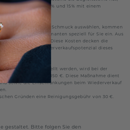
minderung zwischen 10% und 15% mit einem
anten Seite
für Ihren Schmuck auswählen, kommen
r kaufen diesen Diamanten speziell für Sie ein. Aus
estens jedoch 150 €. Diese Kosten decken die
n das begrenzte Wiederverkaufspotenzial dieses
Diamanten Seite
bestellt werden, wird bei der
, mindestens jedoch 150 €. Diese Maßnahme dient
rsand sowie die Einschränkungen beim Wiederverkauf
en.
ischen Gründen eine Reinigungsgebühr von 30 €.
 gestaltet. Bitte folgen Sie den