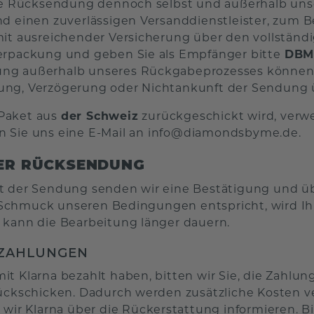
die Rücksendung dennoch selbst und außerhalb un
nd einen zuverlässigen Versanddienstleister, zum B
mit ausreichender Versicherung über den vollständ
erpackung und geben Sie als Empfänger bitte
DBM
g außerhalb unseres Rückgabeprozesses können wi
ung, Verzögerung oder Nichtankunft der Sendung
Paket aus
der Schweiz
zurückgeschickt wird, verw
 Sie uns eine E-Mail an
info@diamondsbyme.de
.
ER RÜCKSENDUNG
t der Sendung senden wir eine Bestätigung und ü
chmuck unseren Bedingungen entspricht, wird Ihn
 kann die Bearbeitung länger dauern.
-ZAHLUNGEN
it Klarna bezahlt haben, bitten wir Sie, die Zahlu
rückschicken. Dadurch werden zusätzliche Kosten
n wir Klarna über die Rückerstattung informieren. B