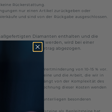
keine Rückerstattung.
ngungen nur einen Artikel zurückgeben oder
 Verkäufe und sind von der Rückgabe ausgeschlossen.
maßgefertigten Diamanten enthalten und die
auft oder reserviert werden, wird bei einer
€) vom Erstattungsbetrag abgezogen.
ei der Rückgabe eine Wertminderung von 10-15 % vor.
ie speziellen Edelsteine und die Arbeit, die wir in
 der Wertminderung hängt von der Komplexität des
rmationen über die Berechnung dieser Kosten wenden
ngepasst werden und unterliegen besonderen
).
keine farblosen Edelsteine als Begleitsteine hat,