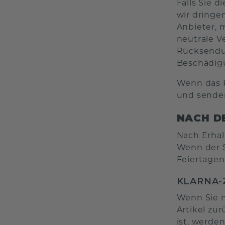
Falls Sie 
wir dringe
Anbieter, 
neutrale V
Rücksendun
Beschädig
Wenn das 
und senden
NACH D
Nach Erhal
Wenn der S
Feiertagen
KLARNA
Wenn Sie m
Artikel zu
ist, werde