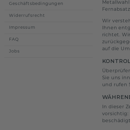
Metallwahl
Geschäftsbedingungen
Fernabsatz
Widerrufsrecht
Wir verste
Impressum
Ihnen entg
richtet. W
FAQ
zurückgege
auf die Um
Jobs
KONTROL
Überprüfen
Sie uns in
und rufen 
WÄHREND
In dieser 
vorsichtig
beschädigt