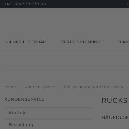
+49 206 570 833 08
SOFORT LIEFERBAR
VERLOBUNGSRINGE
DIA
home
/
Kundenservice
/
Rücksendung und Umtausch
RÜCKS
KUNDENSERVICE
Kontakt
HÄUFIG G
Bezahlung