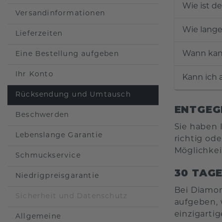
Wie ist d
Versandinformationen
Wie lange
Lieferzeiten
Wann kan
Eine Bestellung aufgeben
Ihr Konto
Kann ich 
Rücksendung und Umtausch
ENTGEG
Beschwerden
Sie haben
Lebenslange Garantie
richtig od
Möglichkei
Schmuckservice
30 TAG
Niedrigpreisgarantie
Bei Diamon
Sicherheit und Datenschutz
aufgeben, 
einzigarti
Allgemeine