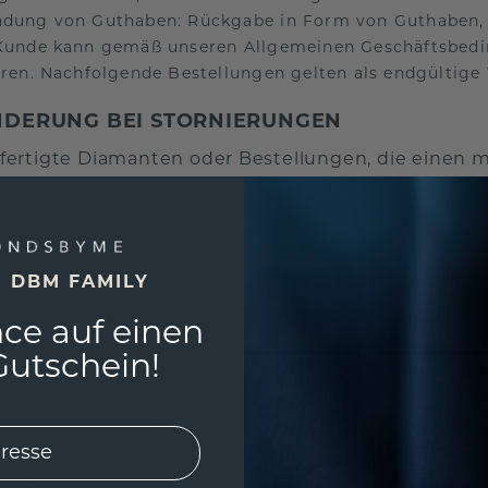
dung von Guthaben: Rückgabe in Form von Guthaben, 
Kunde kann gemäß unseren Allgemeinen Geschäftsbedi
eren. Nachfolgende Bestellungen gelten als endgültige
DERUNG BEI STORNIERUNGEN
ertigte Diamanten oder Bestellungen, die einen 
en Diamantkonfigurator speziell auf Anfrage eingek
g eine Wertminderung von 20 % (mindestens 150 
ARTIKEL MIT WERTMINDERUNG
E DBM FAMILY
tikeln mit einem Wert von über 10.000 € nehmen wir b
ce auf einen
Wertminderung ist notwendig, um die hohen Kosten für d
Schmuck investiert haben, zu decken. Die genaue Höhe
utschein!
s und den gewählten Materialien ab. Für weitere Info
ch bitte an unseren Kundendienst.
anpassbare Ringgrößen: Einige Modelle können nicht a
ungen für die Rückgabe. (Siehe: Ringgrößenanpassung
lle Produktzusammenstellungen, bei denen der Schmuck 