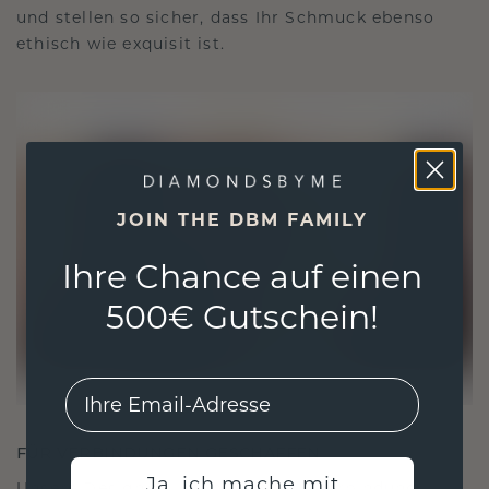
und stellen so sicher, dass Ihr Schmuck ebenso
ethisch wie exquisit ist.
JOIN THE DBM FAMILY
Ihre Chance auf einen
500€ Gutschein!
EMail
FÜR VERBINDUNGEN GESCHAFFEN
Ja, ich mache mit
Unsere Designphilosophie ist auf Verbindung