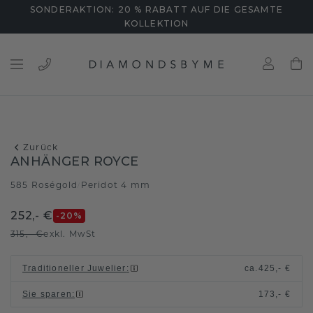
SONDERAKTION: 20 % RABATT AUF DIE GESAMTE
KOLLEKTION
Zurück
ANHÄNGER ROYCE
585 Roségold
Peridot 4 mm
/
252,- €
-20
%
315,- €
exkl. MwSt
Traditioneller Juwelier
:
ca.
425,- €
Sie sparen
:
173,- €