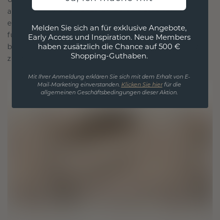
ausgelegt, wobei jedes Stück so gestaltet ist, dass
es die Zeit überdauert. Es wird zu Ihrem Symbol
Melden Sie sich an für exklusive Angebote,
für Liebe und wertvolle Momente, das dazu
Early Access und Inspiration. Neue Members
haben zusätzlich die Chance auf 500 €
bestimmt ist, für immer getragen und geschätzt
Shopping-Guthaben.
zu werden.
Mit Ihrer Anmeldung erklären Sie sich mit dem Erhalt von E-
Mail-Marketing einverstanden.
Klicken Sie hier
für die
allgemeinen Geschäftsbedingungen dieser Aktion.