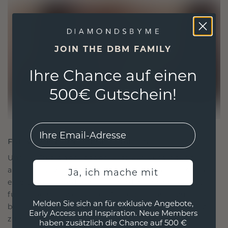
JOIN THE DBM FAMILY
Ihre Chance auf einen
500€ Gutschein!
EMail
FÜR VERBINDUNGEN GESCHAFFEN
Unsere Designphilosophie ist auf Verbindung
ausgelegt, wobei jedes Stück so gestaltet ist, dass
Ja, ich mache mit
es die Zeit überdauert. Es wird zu Ihrem Symbol
für Liebe und wertvolle Momente, das dazu
Melden Sie sich an für exklusive Angebote,
bestimmt ist, für immer getragen und geschätzt
Early Access und Inspiration. Neue Members
zu werden.
haben zusätzlich die Chance auf 500 €