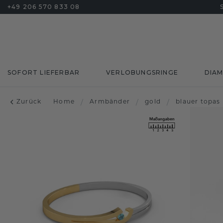
+49 206 570 833 08
SOFORT LIEFERBAR
VERLOBUNGSRINGE
DIA
Zurück
Home
/
Armbänder
/
gold
/
blauer topas