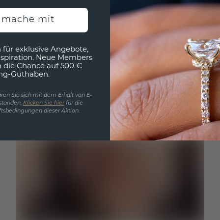
h mache mit
 für exklusive Angebote,
nspiration. Neue Members
h die Chance auf 500 €
ng-Guthaben.
ren Sie sich mit dem Erhalt von E-
standen.
Klicken Sie hier
für die
tsbedingungen dieser Aktion.