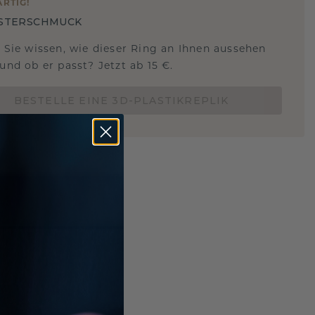
ARTIG
!
STERSCHMUCK
 Sie wissen, wie dieser Ring an Ihnen aussehen
und ob er passt? Jetzt ab 15 €.
BESTELLE EINE 3D-PLASTIKREPLIK