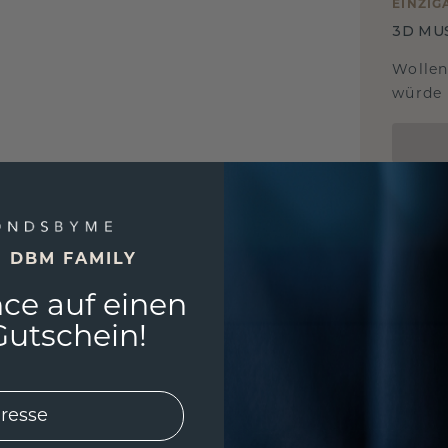
EINZIG
3D MU
Wollen
würde 
E DBM FAMILY
ce auf einen
utschein!