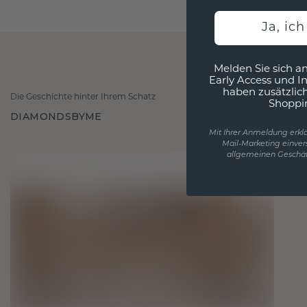
Ja, ic
Melden Sie sich an
Early Access und I
haben zusätzlic
Die Geschichte hinter Ihrem Schatz
Shoppi
DIAMONDSBYME
Mit Ihrer Anmeldung erklä
Mail-Marketing einver
allgemeinen Geschäf