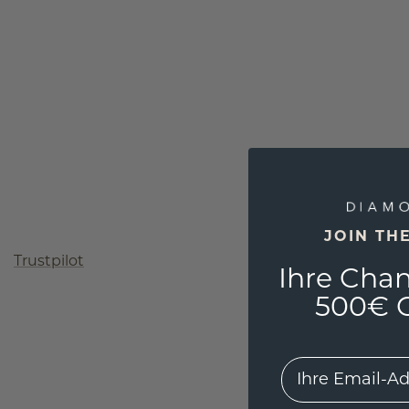
JOIN TH
Trustpilot
Ihre Chan
500€ G
EMail