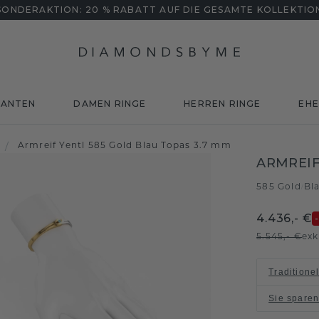
SONDERAKTION: 20 % RABATT AUF DIE GESAMTE KOLLEKTIO
MANTEN
DAMEN RINGE
HERREN RINGE
EHE
/
Armreif Yentl 585 Gold Blau Topas 3.7 mm
ARMREIF
585 Gold
Bl
/
4.436,- €
5.545,- €
exk
Traditione
Sie spare