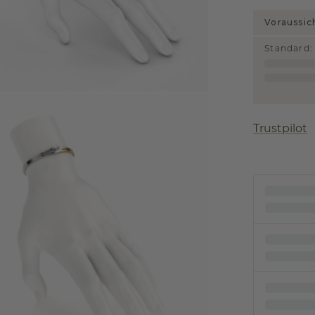
Voraussic
Standard
:
Trustpilot