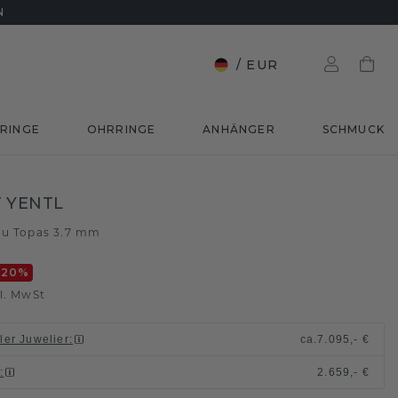
N
/
EUR
RINGE
OHRRINGE
ANHÄNGER
SCHMUCK
 YENTL
au Topas 3.7 mm
-20
%
l. MwSt
ller Juwelier
:
ca.
7.095,- €
n
:
2.659,- €