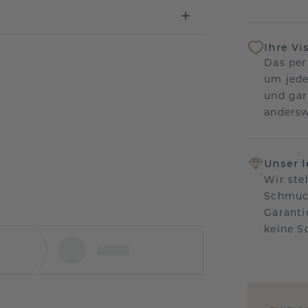
Ihre Vi
Das per
um jede
und gar
andersw
Unser 
Wir ste
Schmuck
Garanti
keine 