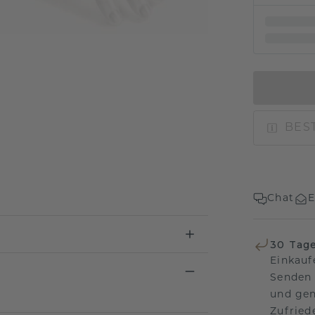
BEST
Chat
E
30 Tag
Einkauf
Senden 
und gen
Zufriede