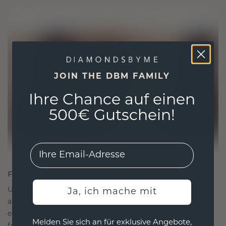
JOIN THE DBM FAMILY
Ihre Chance auf einen
500€ Gutschein!
EMail
FÜR VERBINDUNGEN GESCHAFFEN
Unsere Designphilosophie ist auf Verbindung
Ja, ich mache mit
ausgelegt, wobei jedes Stück so gestaltet ist, dass
es die Zeit überdauert. Es wird zu Ihrem Symbol
Melden Sie sich an für exklusive Angebote,