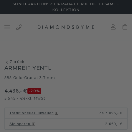
SONDERAKTION: 20 % RABATT AUF DIE GESAMTE
KOLLEKTION
Zurück
ARMREIF YENTL
585 Gold
Granat 3.7 mm
/
4.436,- €
-20
%
5.545,- €
exkl. MwSt
Traditioneller Juwelier
:
ca.
7.095,- €
Sie sparen
:
2.659,- €