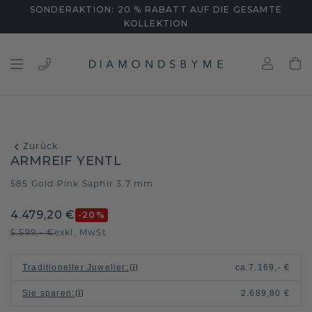
SONDERAKTION: 20 % RABATT AUF DIE GESAMTE
KOLLEKTION
Zurück
ARMREIF YENTL
585 Gold
Pink Saphir 3.7 mm
/
4.479,20 €
-20
%
5.599,- €
exkl. MwSt
Traditioneller Juwelier
:
ca.
7.169,- €
Sie sparen
:
2.689,80 €