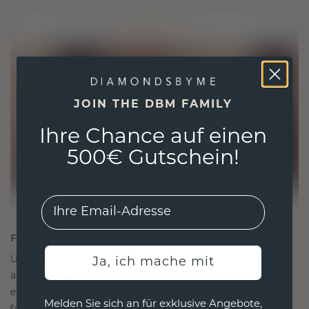
JOIN THE DBM FAMILY
Ihre Chance auf einen
500€ Gutschein!
EMail
FÜR VERBINDUNGEN GESCHAFFEN
Unsere Designphilosophie ist auf Verbindung
Ja, ich mache mit
ausgelegt, wobei jedes Stück so gestaltet ist, dass
es die Zeit überdauert. Es wird zu Ihrem Symbol
Melden Sie sich an für exklusive Angebote,