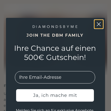
JOIN THE DBM FAMILY
Ihre Chance auf einen
500€ Gutschein!
EMail
FÜR VERBINDUNGEN GESCHAFFEN
Unsere Designphilosophie ist auf Verbindung
Ja, ich mache mit
ausgelegt, wobei jedes Stück so gestaltet ist, dass
es die Zeit überdauert. Es wird zu Ihrem Symbol
Melden Sie sich an für exklusive Angebote,