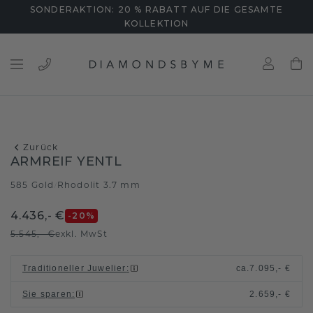
SONDERAKTION: 20 % RABATT AUF DIE GESAMTE
KOLLEKTION
Zurück
ARMREIF YENTL
585 Gold
Rhodolit 3.7 mm
/
4.436,- €
-20
%
5.545,- €
exkl. MwSt
Traditioneller Juwelier
:
ca.
7.095,- €
Sie sparen
:
2.659,- €