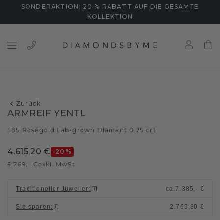
SONDERAKTION: 20 % RABATT AUF DIE GESAMTE
KOLLEKTION
Zurück
ARMREIF YENTL
585 Roségold
Lab-grown Diamant 0.25 crt
/
4.615,20 €
-20
%
5.769,- €
exkl. MwSt
Traditioneller Juwelier
:
ca.
7.385,- €
Sie sparen
:
2.769,80 €