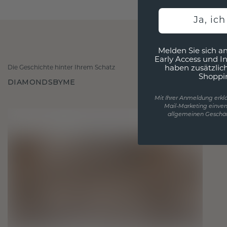
Ja, ic
Melden Sie sich an
Early Access und I
Die Geschichte hinter Ihrem Schatz
haben zusätzlic
Shoppi
DIAMONDSBYME
Mit Ihrer Anmeldung erklä
Mail-Marketing einver
allgemeinen Geschäf