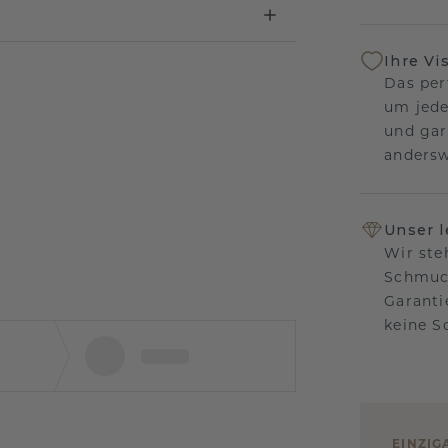
Ihre Vi
Das per
um jede
und gar
andersw
Unser 
Wir ste
Schmuck
Garanti
keine 
EINZIG