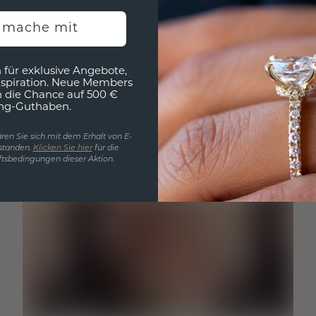
h mache mit
 für exklusive Angebote,
nspiration. Neue Members
h die Chance auf 500 €
ng-Guthaben.
ren Sie sich mit dem Erhalt von E-
standen.
Klicken Sie hier
für die
tsbedingungen dieser Aktion.