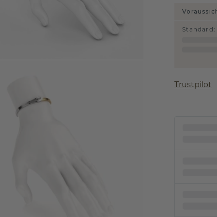
Voraussic
Standard
:
Trustpilot