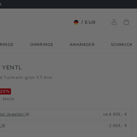
N
/
EUR
RINGE
OHRRINGE
ANHÄNGER
SCHMUCK
 YENTL
ld
Turmalin grün 3.7 mm
/
-20
%
l. MwSt
ller Juwelier
:
ca.
6.935,- €
n
:
2.603,- €