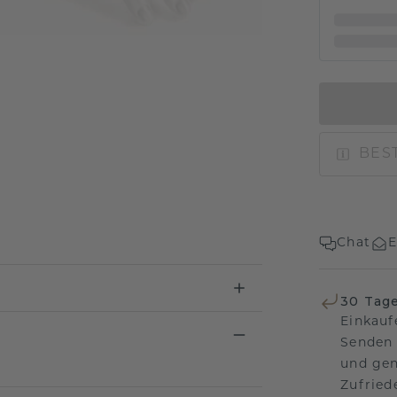
BEST
Chat
E
30 Tag
Einkauf
Senden 
und gen
Zufriede