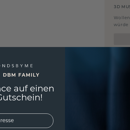
3D MU
Wollen
würde 
E DBM FAMILY
ce auf einen
utschein!