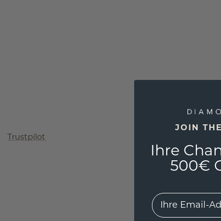
JOIN TH
Trustpilot
Ihre Chan
500€ G
EMail