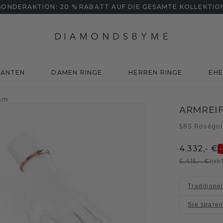
SONDERAKTION: 20 % RABATT AUF DIE GESAMTE KOLLEKTIO
MANTEN
DAMEN RINGE
HERREN RINGE
EHE
 mm
ARMREIF
585 Roségo
4.332,- €
5.415,- €
exk
Traditione
Sie spare