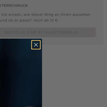
STERSCHMUCK
 Sie wissen, wie dieser Ring an Ihnen aussehen
und ob er passt? Jetzt ab 15 €.
BESTELLE EINE 3D-PLASTIKREPLIK