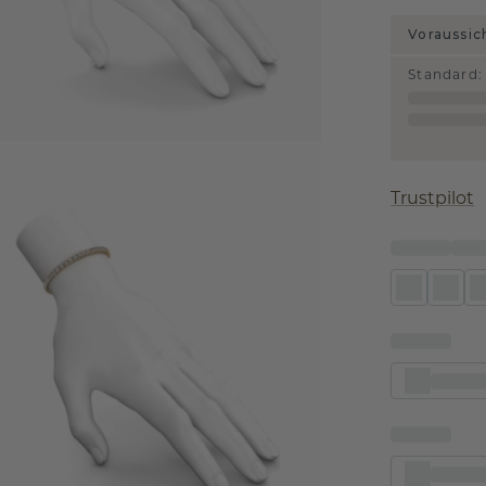
Voraussic
Standard
:
Trustpilot