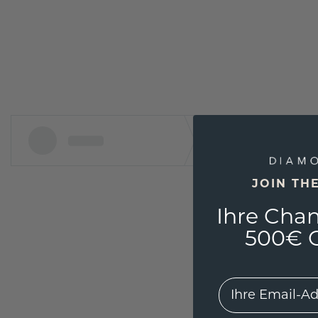
JOIN TH
Ihre Chan
500€ G
EMail