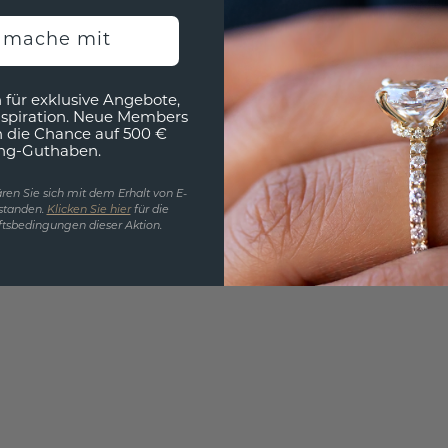
3D MU
h mache mit
Wollen
würde 
 für exklusive Angebote,
nspiration. Neue Members
h die Chance auf 500 €
ng-Guthaben.
ren Sie sich mit dem Erhalt von E-
standen.
Klicken Sie hier
für die
tsbedingungen dieser Aktion.