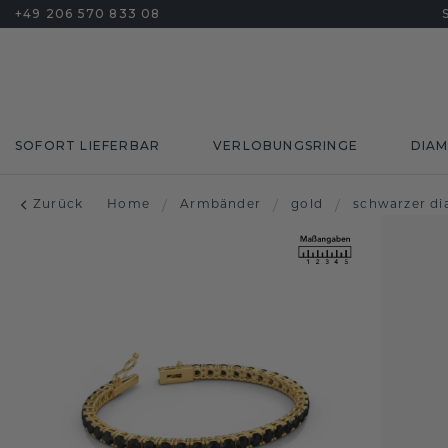
+49 206 570 833 08
SOFORT LIEFERBAR
VERLOBUNGSRINGE
DIA
Zurück
Home
/
Armbänder
/
gold
/
schwarzer d