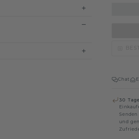
BEST
Chat
E
30 Tag
Einkauf
Senden 
und gen
Zufriede