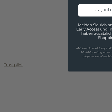
Ja, ic
Melden Sie sich an
Early Access und I
haben zusätzlic
Shoppi
Mit Ihrer Anmeldung erklä
Mail-Marketing einver
allgemeinen Geschäf
Trustpilot