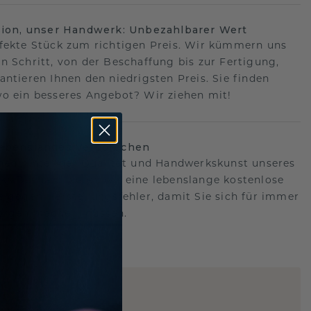
sion, unser Handwerk: Unbezahlbarer Wert
fekte Stück zum richtigen Preis. Wir kümmern uns
n Schritt, von der Beschaffung bis zur Fertigung,
antieren Ihnen den niedrigsten Preis. Sie finden
o ein besseres Angebot? Wir ziehen mit!
lebenslanges Versprechen
hen hinter der Qualität und Handwerkskunst unseres
s.Deshalb bieten wir eine lebenslange kostenlose
e gegen Herstellungsfehler, damit Sie sich für immer
Sorgen machen müssen.
ARTIG
!