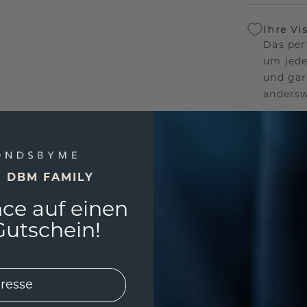
Ihre Vi
Das per
um jede
und gar
andersw
Unser 
Wir ste
E DBM FAMILY
Schmuck
Garanti
ce auf einen
keine 
utschein!
EINZIG