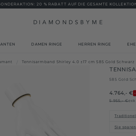
SONDERAKTION: 20 % RABATT AUF DIE GESAMTE KOLLEKTIO
MANTEN
DAMEN RINGE
HERREN RINGE
EHE
iamant
/
Tennisarmband Shirley 4.0 ±17 cm 585 Gold Schwarz 
TENNISA
585 Gold
Sc
/
4.764,- €
5.955,- €
exk
Traditione
Sie spare