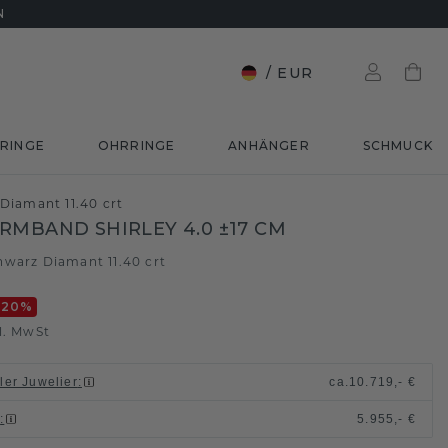
N
/
EUR
RINGE
OHRRINGE
ANHÄNGER
SCHMUCK
Diamant 11.40 crt
RMBAND SHIRLEY 4.0 ±17 CM
hwarz Diamant 11.40 crt
-20
%
l. MwSt
ller Juwelier
:
ca.
10.719,- €
n
:
5.955,- €