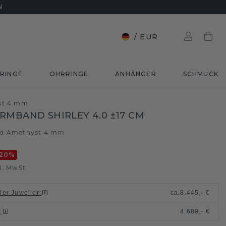
N
/
EUR
RINGE
OHRRINGE
ANHÄNGER
SCHMUCK
yst 4 mm
RMBAND SHIRLEY 4.0 ±17 CM
ld
Amethyst 4 mm
/
20
%
l. MwSt
ller Juwelier
:
ca.
8.445,- €
n
:
4.689,- €