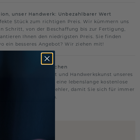
sion, unser Handwerk: Unbezahlbarer Wert
fekte Stück zum richtigen Preis. Wir kümmern uns
n Schritt, von der Beschaffung bis zur Fertigung,
antieren Ihnen den niedrigsten Preis. Sie finden
o ein besseres Angebot? Wir ziehen mit!
lebenslanges Versprechen
hen hinter der Qualität und Handwerkskunst unseres
s.Deshalb bieten wir eine lebenslange kostenlose
e gegen Herstellungsfehler, damit Sie sich für immer
Sorgen machen müssen.
ARTIG
!