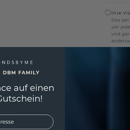
Ihre Vi
Das per
um jede
und gar
andersw
Unser 
Wir ste
E DBM FAMILY
Schmuck
Garanti
ce auf einen
keine 
utschein!
EINZIG