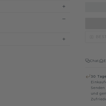
BEST
Chat
E
30 Tag
Einkauf
Senden 
und gen
Zufriede