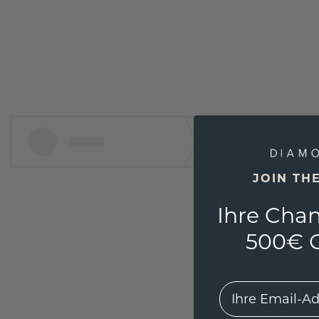
JOIN TH
Ihre Chan
500€ G
EMail