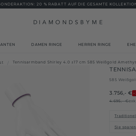
SONDERAKTION: 20 % RABATT AUF DIE GESAMTE KOLLEKTIO
MANTEN
DAMEN RINGE
HERREN RINGE
EHE
Tennisarmband Shirley 4.0 ±17 cm 585 Weißgold Ameth
st
/
TENNISA
585 Weißgo
3.756,- €
-
4.695,- €
exk
Traditione
Sie spare