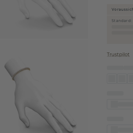
Voraussic
Standard
:
Trustpilot