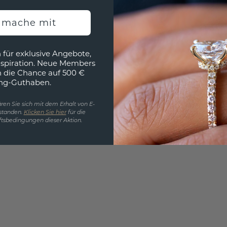
3D MU
h mache mit
Wollen
würde 
 für exklusive Angebote,
nspiration. Neue Members
h die Chance auf 500 €
ng-Guthaben.
ren Sie sich mit dem Erhalt von E-
standen.
Klicken Sie hier
für die
tsbedingungen dieser Aktion.