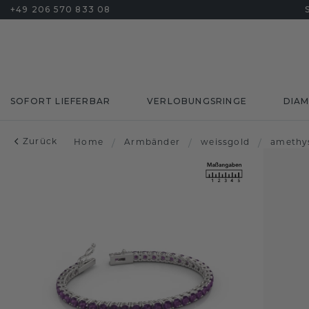
+49 206 570 833 08
SOFORT LIEFERBAR
VERLOBUNGSRINGE
DIA
Zurück
Home
/
Armbänder
/
weissgold
/
amethy