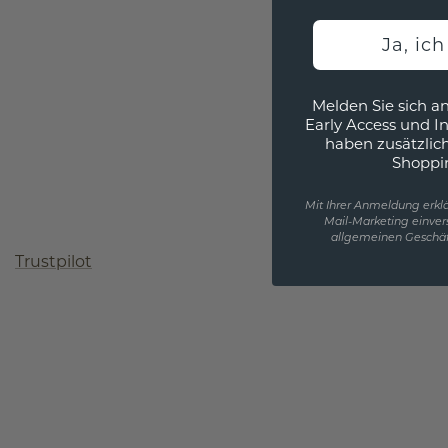
Ja, ic
Melden Sie sich an
Early Access und I
haben zusätzlic
Shoppi
Mit Ihrer Anmeldung erklä
Mail-Marketing einver
allgemeinen Geschäf
Trustpilot