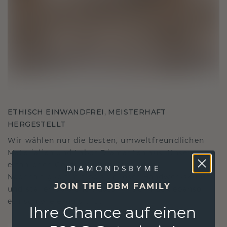
ETHISCH EINWANDFREI, MEISTERHAFT
HERGESTELLT
Wir wählen nur die besten, umweltfreundlichen
Materialien und Labor Diamanten aus. Unsere
erfahrenen Goldschmiede verbinden
Nachhaltigkeit mit beispielloser Handwerkskunst
JOIN THE DBM FAMILY
und stellen so sicher, dass Ihr Schmuck ebenso
ethisch wie exquisit ist.
Ihre Chance auf einen