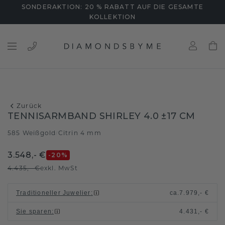
SONDERAKTION: 20 % RABATT AUF DIE GESAMTE
KOLLEKTION
Zurück
TENNISARMBAND SHIRLEY 4.0 ±17 CM
585 Weißgold
Citrin 4 mm
/
3.548,- €
-20
%
4.435,- €
exkl. MwSt
Traditioneller Juwelier
:
ca.
7.979,- €
Sie sparen
:
4.431,- €