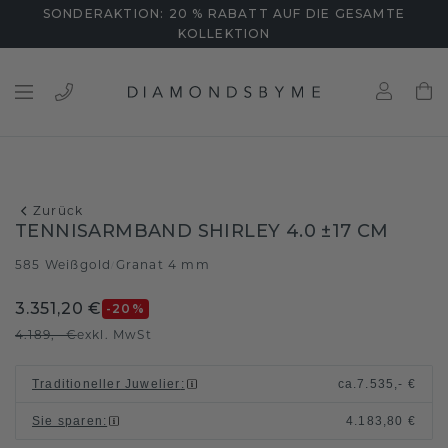
SONDERAKTION: 20 % RABATT AUF DIE GESAMTE
KOLLEKTION
Zurück
TENNISARMBAND SHIRLEY 4.0 ±17 CM
585 Weißgold
Granat 4 mm
/
3.351,20 €
-20
%
4.189,- €
exkl. MwSt
Traditioneller Juwelier
:
ca.
7.535,- €
Sie sparen
:
4.183,80 €