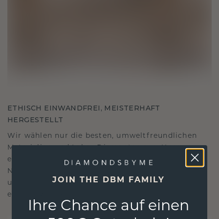
ETHISCH EINWANDFREI, MEISTERHAFT
HERGESTELLT
Wir wählen nur die besten, umweltfreundlichen
Materialien und Labor Diamanten aus. Unsere
erfahrenen Goldschmiede verbinden
Nachhaltigkeit mit beispielloser Handwerkskunst
JOIN THE DBM FAMILY
und stellen so sicher, dass Ihr Schmuck ebenso
ethisch wie exquisit ist.
Ihre Chance auf einen