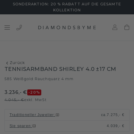
SONDERAKTION: 20 % RABATT AUF DIE GESAMTE
KOLLEKTION
Zurück
TENNISARMBAND SHIRLEY 4.0 ±17 CM
585 Weißgold
Rauchquarz 4 mm
/
3.236,- €
-20
%
4.045,- €
exkl. MwSt
Traditioneller Juwelier
:
ca.
7.275,- €
Sie sparen
:
4.039,- €