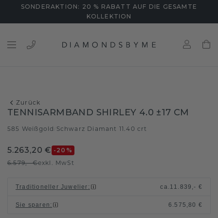
SONDERAKTION: 20 % RABATT AUF DIE GESAMTE
KOLLEKTION
Zurück
TENNISARMBAND SHIRLEY 4.0 ±17 CM
585 Weißgold
Schwarz Diamant 11.40 crt
/
5.263,20 €
-20
%
6.579,- €
exkl. MwSt
Traditioneller Juwelier
:
ca.
11.839,- €
Sie sparen
:
6.575,80 €