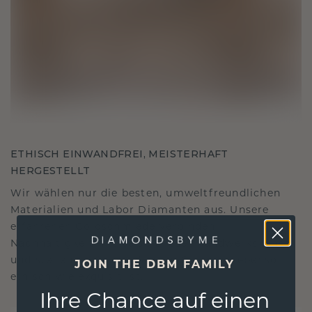
ETHISCH EINWANDFREI, MEISTERHAFT
HERGESTELLT
Wir wählen nur die besten, umweltfreundlichen
Materialien und Labor Diamanten aus. Unsere
erfahrenen Goldschmiede verbinden
Nachhaltigkeit mit beispielloser Handwerkskunst
und stellen so sicher, dass Ihr Schmuck ebenso
JOIN THE DBM FAMILY
ethisch wie exquisit ist.
Ihre Chance auf einen