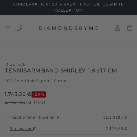
SONDERAKTION: 20 % RABATT AUF DIE GESAMTE
KOLLEKTION
Zurück
TENNISARMBAND SHIRLEY 1.8 ±17 CM
585 Gold
Pink Saphir 1.8 mm
/
1.743,20 €
-20
%
2.179,- €
exkl. MwSt
Traditioneller Juwelier
:
ca.
3.919,- €
Sie sparen
:
2.175,80 €