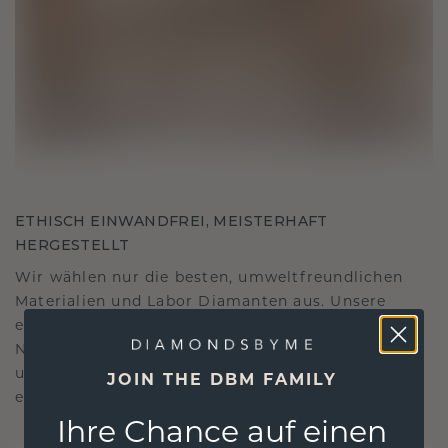
ETHISCH EINWANDFREI, MEISTERHAFT
HERGESTELLT
Wir wählen nur die besten, umweltfreundlichen
Materialien und Labor Diamanten aus. Unsere
erfahrenen Goldschmiede verbinden
Nachhaltigkeit mit beispielloser Handwerkskunst
und stellen so sicher, dass Ihr Schmuck ebenso
JOIN THE DBM FAMILY
ethisch wie exquisit ist.
Ihre Chance auf einen