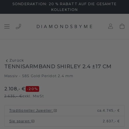
SONDERAKTION: 20 % RABATT AUF DIE GESAMTE
KOLLEKTION
Zurück
TENNISARMBAND SHIRLEY 2.4 ±17 CM
Massiv - 585 Gold
Peridot 2.4 mm
/
2.108,- €
-20
%
2.635,- €
exkl. MwSt
Traditioneller Juwelier
:
ca.
4.745,- €
Sie sparen
:
2.637,- €