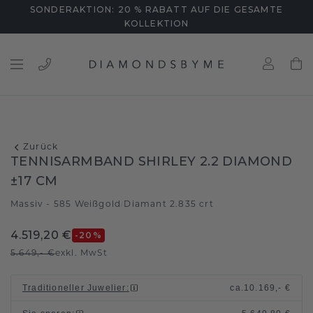
SONDERAKTION: 20 % RABATT AUF DIE GESAMTE
KOLLEKTION
Zurück
TENNISARMBAND SHIRLEY 2.2 DIAMOND
±17 CM
Massiv - 585 Weißgold
Diamant 2.835 crt
/
4.519,20 €
-20
%
5.649,- €
exkl. MwSt
Traditioneller Juwelier
:
ca.
10.169,- €