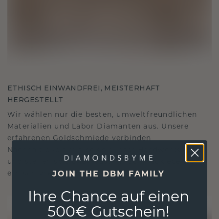
ETHISCH EINWANDFREI, MEISTERHAFT
HERGESTELLT
Wir wählen nur die besten, umweltfreundlichen
Materialien und Labor Diamanten aus. Unsere
erfahrenen Goldschmiede verbinden
Nachhaltigkeit mit beispielloser Handwerkskunst
und stellen so sicher, dass Ihr Schmuck ebenso
ethisch wie exquisit ist.
JOIN THE DBM FAMILY
Ihre Chance auf einen
500€ Gutschein!