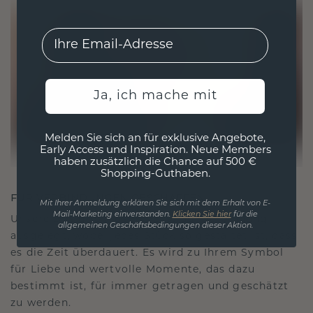
EMail
Ja, ich mache mit
Melden Sie sich an für exklusive Angebote,
Early Access und Inspiration. Neue Members
haben zusätzlich die Chance auf 500 €
Shopping-Guthaben.
FÜR VERBINDUNGEN GESCHAFFEN
Mit Ihrer Anmeldung erklären Sie sich mit dem Erhalt von E-
Mail-Marketing einverstanden.
Klicken Sie hier
für die
Unsere Designphilosophie ist auf Verbindung
allgemeinen Geschäftsbedingungen dieser Aktion.
ausgelegt, wobei jedes Stück so gestaltet ist, dass
es die Zeit überdauert. Es wird zu Ihrem Symbol
für Liebe und wertvolle Momente, das dazu
bestimmt ist, für immer getragen und geschätzt
zu werden.