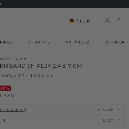
N
/
EUR
RINGE
OHRRINGE
ANHÄNGER
SCHMUCK
eridot 2.4 mm
RMBAND SHIRLEY 2.4 ±17 CM
5 Weißgold
Peridot 2.4 mm
/
-20
%
l. MwSt
ller Juwelier
:
ca.
5.465,- €
n
:
3.037,- €