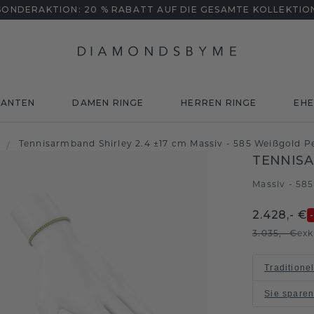
SONDERAKTION: 20 % RABATT AUF DIE GESAMTE KOLLEKTIO
MANTEN
DAMEN RINGE
HERREN RINGE
EHE
Tennisarmband Shirley 2.4 ±17 cm Massiv - 585 Weißgold P
/
TENNISA
Massiv - 58
2.428,- €
3.035,- €
exk
Traditione
Sie spare