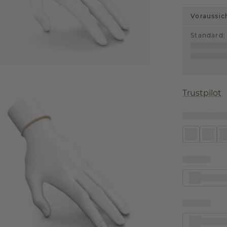
Voraussic
Standard
:
Trustpilot