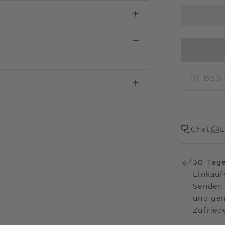
BEST
Chat
E
30 Tag
Einkauf
Senden 
und gen
Zufriede