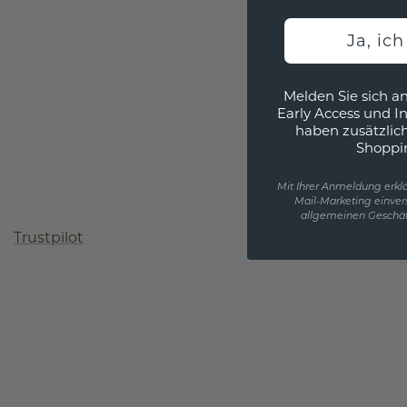
Ja, ic
Melden Sie sich an
Early Access und I
haben zusätzlic
Shoppi
Mit Ihrer Anmeldung erklä
Mail-Marketing einver
allgemeinen Geschäf
Trustpilot