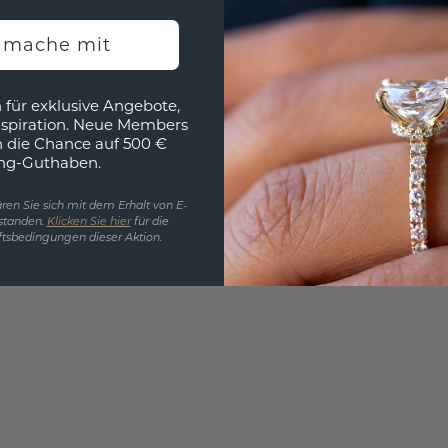
3D MU
h mache mit
Wollen
würde 
 für exklusive Angebote,
nspiration. Neue Members
h die Chance auf 500 €
ng-Guthaben.
ren Sie sich mit dem Erhalt von E-
standen.
Klicken Sie hier
für die
tsbedingungen dieser Aktion.