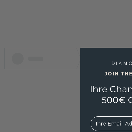
JOIN TH
Ihre Chan
500€ G
EMail