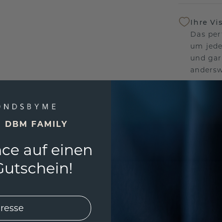
Ihre Vi
Das per
um jede
und gar
andersw
Unser 
Wir ste
E DBM FAMILY
Schmuck
Garanti
ce auf einen
keine 
utschein!
EINZIG