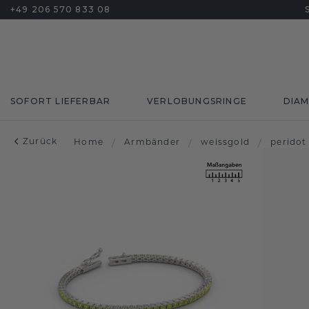
+49 206 570 833 08
SOFORT LIEFERBAR
VERLOBUNGSRINGE
DIA
Zurück
Home
/
Armbänder
/
weissgold
/
peridot