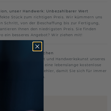
sion, unser Handwerk: Unbezahlbarer Wert
fekte Stück zum richtigen Preis. Wir kümmern uns
n Schritt, von der Beschaffung bis zur Fertigung,
antieren Ihnen den niedrigsten Preis. Sie finden
o ein besseres Angebot? Wir ziehen mit!
lebenslanges Versprechen
hen hinter der Qualität und Handwerkskunst unseres
s.Deshalb bieten wir eine lebenslange kostenlose
e gegen Herstellungsfehler, damit Sie sich für immer
Sorgen machen müssen.
ARTIG
!