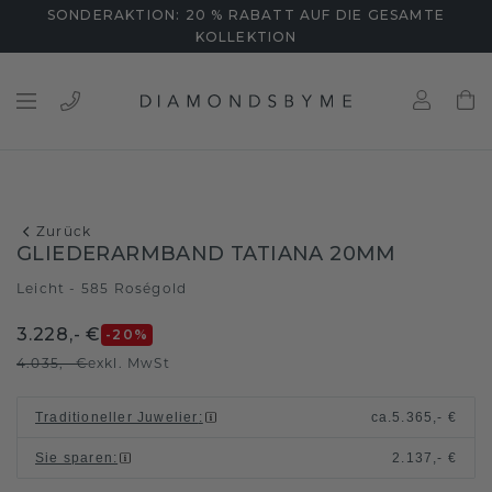
SONDERAKTION: 20 % RABATT AUF DIE GESAMTE
KOLLEKTION
Zurück
GLIEDERARMBAND TATIANA 20MM
Leicht - 585 Roségold
3.228,- €
-20
%
4.035,- €
exkl. MwSt
Traditioneller Juwelier
:
ca.
5.365,- €
Sie sparen
:
2.137,- €