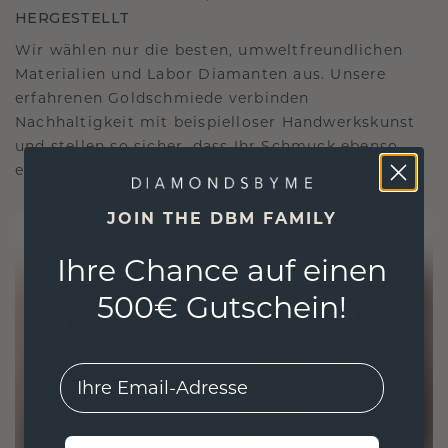
HERGESTELLT
Wir wählen nur die besten, umweltfreundlichen
Materialien und Labor Diamanten aus. Unsere
erfahrenen Goldschmiede verbinden
Nachhaltigkeit mit beispielloser Handwerkskunst
und stellen so sicher, dass Ihr Schmuck ebenso
ethisch wie exquisit ist.
JOIN THE DBM FAMILY
Ihre Chance auf einen
500€ Gutschein!
EMail