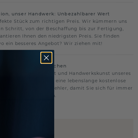
sion, unser Handwerk: Unbezahlbarer Wert
fekte Stück zum richtigen Preis. Wir kümmern uns
n Schritt, von der Beschaffung bis zur Fertigung,
antieren Ihnen den niedrigsten Preis. Sie finden
o ein besseres Angebot? Wir ziehen mit!
lebenslanges Versprechen
hen hinter der Qualität und Handwerkskunst unseres
s.Deshalb bieten wir eine lebenslange kostenlose
e gegen Herstellungsfehler, damit Sie sich für immer
Sorgen machen müssen.
ARTIG
!