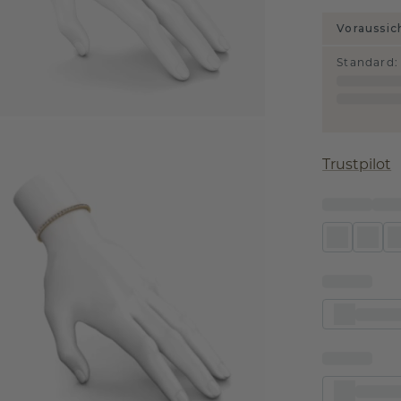
Voraussic
Standard
:
Trustpilot