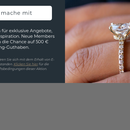
3D MU
h mache mit
Wollen
würde 
 für exklusive Angebote,
nspiration. Neue Members
h die Chance auf 500 €
ng-Guthaben.
ren Sie sich mit dem Erhalt von E-
standen.
Klicken Sie hier
für die
tsbedingungen dieser Aktion.