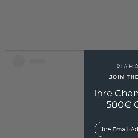
JOIN TH
Ihre Chan
500€ G
EMail