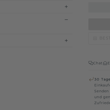
BEST
Chat
E
30 Tag
Einkauf
Senden 
und gen
Zufriede