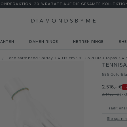
SONDERAKTION: 20 % RABATT AUF DIE GESAMTE KOLLEKTIO
MANTEN
DAMEN RINGE
HERREN RINGE
EHE
Tennisarmband Shirley 3.4 ±17 cm 585 Gold Blau Topas 3.
/
TENNISA
585 Gold
Bl
/
2.516,- €
-
3.145,- €
exk
Traditione
Sie spare