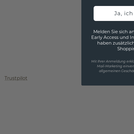
Ja, ic
Melden Sie sich an
Early Access und I
haben zusätzlic
Shoppi
Mit Ihrer Anmeldung erklä
Mail-Marketing einver
allgemeinen Geschäf
Trustpilot