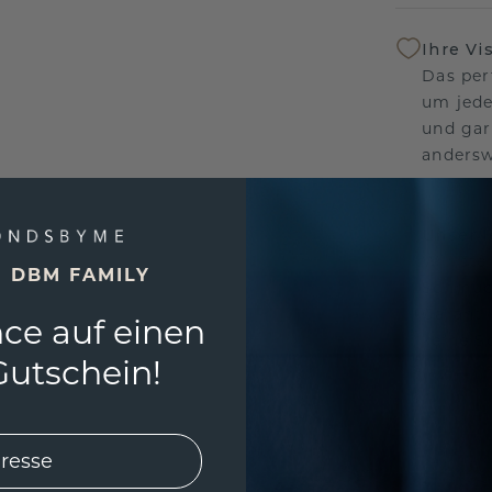
Ihre Vi
Das per
um jede
und gar
andersw
Unser 
Wir ste
E DBM FAMILY
Schmuck
Garanti
ce auf einen
keine 
utschein!
EINZIG