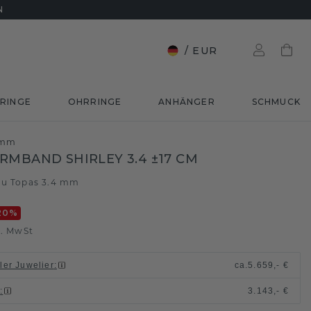
N
/
EUR
RINGE
OHRRINGE
ANHÄNGER
SCHMUCK
4 mm
RMBAND SHIRLEY 3.4 ±17 CM
au Topas 3.4 mm
20
%
l. MwSt
ller Juwelier
:
ca.
5.659,- €
n
:
3.143,- €