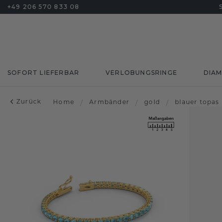
+49 206 570 833 08
SOFORT LIEFERBAR
VERLOBUNGSRINGE
DIA
Zurück
Home
/
Armbänder
/
gold
/
blauer topas