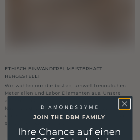
ETHISCH EINWANDFREI, MEISTERHAFT
HERGESTELLT
Wir wählen nur die besten, umweltfreundlichen
Materialien und Labor Diamanten aus. Unsere
erfahrenen Goldschmiede verbinden
Nachhaltigkeit mit beispielloser Handwerkskunst
und stellen so sicher, dass Ihr Schmuck ebenso
JOIN THE DBM FAMILY
ethisch wie exquisit ist.
Ihre Chance auf einen