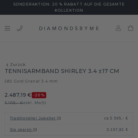
SONDERAKTION: 20 % RABATT AUF DIE GESAMTE
KOLLEKTION
Zurück
TENNISARMBAND SHIRLEY 3.4 ±17 CM
585 Gold
Granat 3.4 mm
/
2.487,19 €
-20
%
3.109,- €
exkl. MwSt
Traditioneller Juwelier
:
ca.
5.595,- €
Sie sparen
:
3.107,81 €