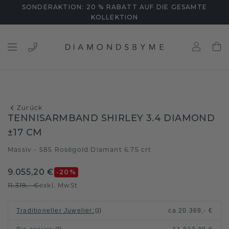
SONDERAKTION: 20 % RABATT AUF DIE GESAMTE
KOLLEKTION
Zurück
TENNISARMBAND SHIRLEY 3.4 DIAMOND
±17 CM
Massiv - 585 Roségold
Diamant 6.75 crt
/
9.055,20 €
-20
%
11.319,- €
exkl. MwSt
Traditioneller Juwelier
:
ca.
20.369,- €