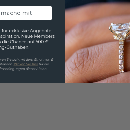
Wollen
h mache mit
würde 
 für exklusive Angebote,
nspiration. Neue Members
h die Chance auf 500 €
ng-Guthaben.
ren Sie sich mit dem Erhalt von E-
standen.
Klicken Sie hier
für die
tsbedingungen dieser Aktion.