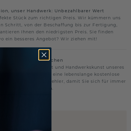
sion, unser Handwerk: Unbezahlbarer Wert
fekte Stück zum richtigen Preis. Wir kümmern uns
n Schritt, von der Beschaffung bis zur Fertigung,
antieren Ihnen den niedrigsten Preis. Sie finden
o ein besseres Angebot? Wir ziehen mit!
lebenslanges Versprechen
hen hinter der Qualität und Handwerkskunst unseres
s.Deshalb bieten wir eine lebenslange kostenlose
e gegen Herstellungsfehler, damit Sie sich für immer
Sorgen machen müssen.
ARTIG
!
STERSCHMUCK