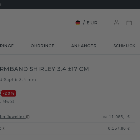
N
/
EUR
RINGE
OHRRINGE
ANHÄNGER
SCHMUCK
RMBAND SHIRLEY 3.4 ±17 CM
ld
Saphir 3.4 mm
/
€
-20
%
l. MwSt
ller Juwelier
:
ca.
11.085,- €
n
:
6.157,80 €