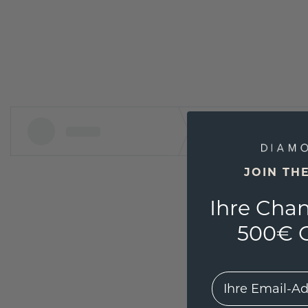
JOIN TH
Ihre Chan
500€ G
EMail