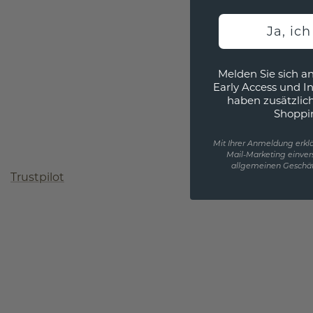
Ja, ic
Melden Sie sich an
Early Access und I
haben zusätzlic
Shoppi
Mit Ihrer Anmeldung erklä
Mail-Marketing einver
allgemeinen Geschäf
Trustpilot