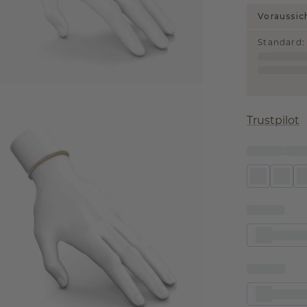
Voraussic
Standard
:
Trustpilot