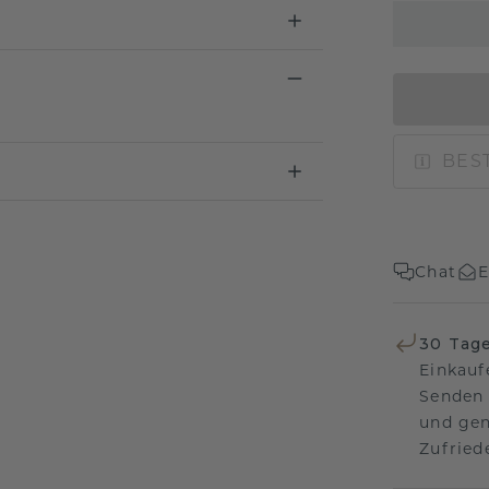
BEST
Chat
E
30 Tag
Einkauf
Senden 
und gen
Zufriede