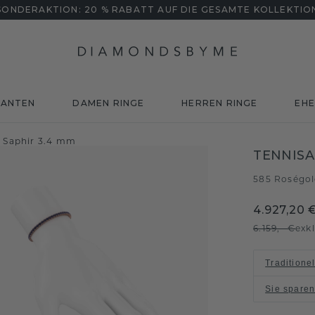
SONDERAKTION: 20 % RABATT AUF DIE GESAMTE KOLLEKTIO
MANTEN
DAMEN RINGE
HERREN RINGE
EHE
d Saphir 3.4 mm
TENNISA
585 Roségo
4.927,20 
6.159,- €
exk
Traditione
Sie spare