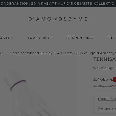
SONDERAKTION: 20 % RABATT AUF DIE GESAMTE KOLLEKTIO
MANTEN
DAMEN RINGE
HERREN RINGE
EHE
Tennisarmband Shirley 3.4 ±17 cm 585 Weißgold Amethy
st
/
TENNISA
585 Weißgo
2.468,- €
3.085,- €
exk
Traditione
Sie spare