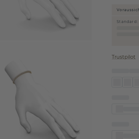
Voraussic
Standard
:
Trustpilot