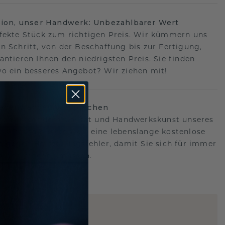
sion, unser Handwerk: Unbezahlbarer Wert
fekte Stück zum richtigen Preis. Wir kümmern uns
n Schritt, von der Beschaffung bis zur Fertigung,
antieren Ihnen den niedrigsten Preis. Sie finden
o ein besseres Angebot? Wir ziehen mit!
lebenslanges Versprechen
hen hinter der Qualität und Handwerkskunst unseres
s.Deshalb bieten wir eine lebenslange kostenlose
e gegen Herstellungsfehler, damit Sie sich für immer
Sorgen machen müssen.
ARTIG
!