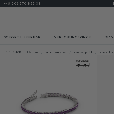
+49 206 570 833 08
SOFORT LIEFERBAR
VERLOBUNGSRINGE
DIA
Zurück
Home
/
Armbänder
/
weissgold
/
amethy