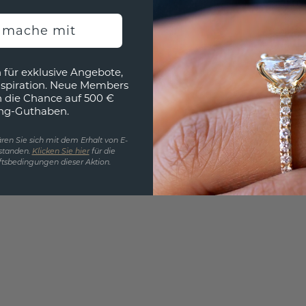
3D MU
h mache mit
Wollen
würde 
 für exklusive Angebote,
nspiration. Neue Members
h die Chance auf 500 €
ng-Guthaben.
ren Sie sich mit dem Erhalt von E-
standen.
Klicken Sie hier
für die
tsbedingungen dieser Aktion.