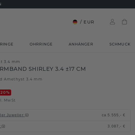
N
/
EUR
RINGE
OHRRINGE
ANHÄNGER
SCHMUCK
st 3.4 mm
RMBAND SHIRLEY 3.4 ±17 CM
ld
Amethyst 3.4 mm
/
-20
%
l. MwSt
ller Juwelier
:
ca.
5.555,- €
n
:
3.087,- €