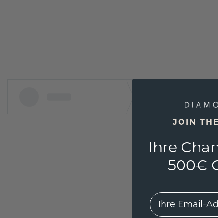
JOIN TH
Ihre Chan
500€ G
EMail