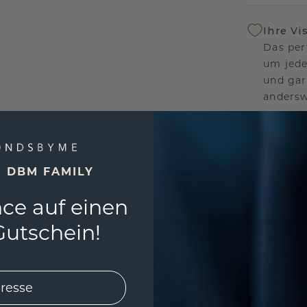
Ihre Vi
Das per
um jede
und gar
andersw
Unser 
Wir ste
E DBM FAMILY
Schmuck
Garanti
ce auf einen
keine 
utschein!
EINZIG