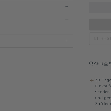
BEST
Chat
E
30 Tag
Einkauf
Senden 
und gen
Zufriede