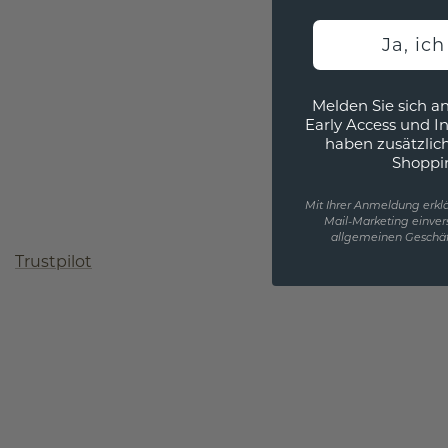
Ja, ic
Melden Sie sich an
Early Access und I
haben zusätzlic
Shoppi
Mit Ihrer Anmeldung erklä
Mail-Marketing einver
allgemeinen Geschäf
Trustpilot