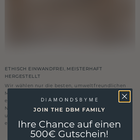
ETHISCH EINWANDFREI, MEISTERHAFT
HERGESTELLT
Wir wählen nur die besten, umweltfreundlichen
Materialien und Labor Diamanten aus. Unsere
erfahrenen Goldschmiede verbinden
Nachhaltigkeit mit beispielloser Handwerkskunst
JOIN THE DBM FAMILY
und stellen so sicher, dass Ihr Schmuck ebenso
Ihre Chance auf einen
ethisch wie exquisit ist.
500€ Gutschein!