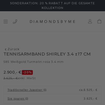
SONDERAKTION: 20 % RABATT AUF DIE GESAMTE
KOLLEKTION
Zurück
TENNISARMBAND SHIRLEY 3.4 ±17 CM
585 Weißgold
Turmalin rosa 3.4 mm
/
2.900,- €
-20
%
3.625,- €
exkl. MwSt
Traditioneller Juwelier
:
ca.
6.525,- €
Sie sparen
:
3.625,- €