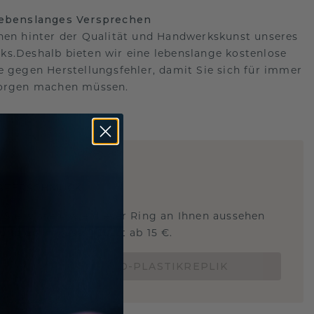
lebenslanges Versprechen
hen hinter der Qualität und Handwerkskunst unseres
s.Deshalb bieten wir eine lebenslange kostenlose
e gegen Herstellungsfehler, damit Sie sich für immer
Sorgen machen müssen.
ARTIG
!
STERSCHMUCK
 Sie wissen, wie dieser Ring an Ihnen aussehen
und ob er passt? Jetzt ab 15 €.
BESTELLE EINE 3D-PLASTIKREPLIK