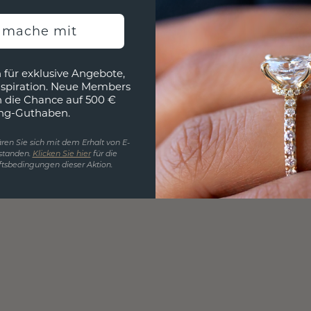
h mache mit
 für exklusive Angebote,
nspiration. Neue Members
h die Chance auf 500 €
ng-Guthaben.
ren Sie sich mit dem Erhalt von E-
standen.
Klicken Sie hier
für die
tsbedingungen dieser Aktion.