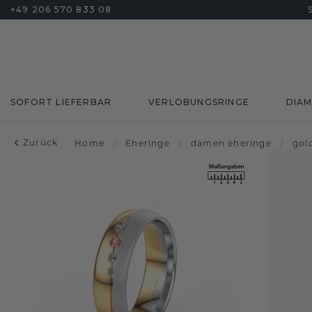
+49 206 570 833 08
SOFORT LIEFERBAR
VERLOBUNGSRINGE
DIA
Zurück
Home
/
Eheringe
/
damen eheringe
/
gol