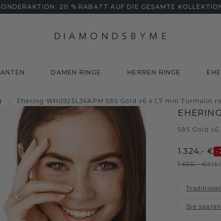
SONDERAKTION: 20 % RABATT AUF DIE GESAMTE KOLLEKTIO
MANTEN
DAMEN RINGE
HERREN RINGE
EHE
Ehering WH0925L36APM 585 Gold ±6 x 1,7 mm Turmalin r
d
/
EHERIN
585 Gold ±6
1.324,- €
-
1.655,- €
exk
Traditione
Sie spare