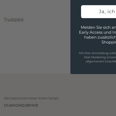
Ja, ic
Trustpilot
Melden Sie sich an
Early Access und I
haben zusätzlic
Shoppi
Mit Ihrer Anmeldung erklä
Mail-Marketing einver
allgemeinen Geschäf
Die Geschichte hinter Ihrem Schatz
DIAMONDSBYME