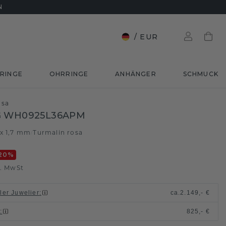
N
/
EUR
RINGE
OHRRINGE
ANHÄNGER
SCHMUCK
osa
G WH0925L36APM
 x 1,7 mm
Turmalin rosa
/
20
%
l. MwSt
ller Juwelier
:
ca.
2.149,- €
n
:
825,- €