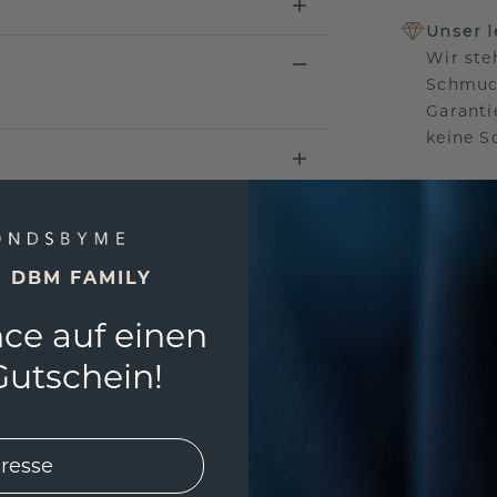
Unser 
Wir ste
Schmuck
Garanti
keine 
EINZIG
E DBM FAMILY
3D MU
ce auf einen
Wollen
utschein!
würde 