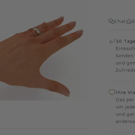
Chat
E
30 Tag
Einkauf
Senden 
und gen
Zufriede
Ihre Vi
Das per
um jede
und gar
andersw