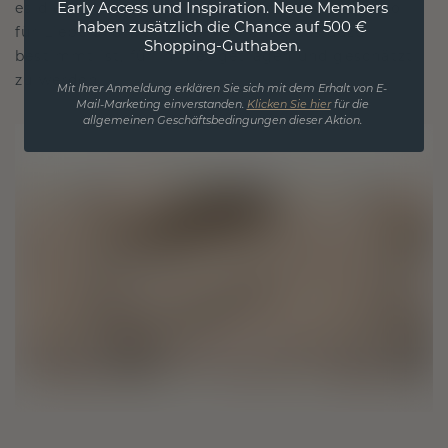
Early Access und Inspiration. Neue Members
es die Zeit überdauert. Es wird zu Ihrem Symbol
haben zusätzlich die Chance auf 500 €
für Liebe und wertvolle Momente, das dazu
Shopping-Guthaben.
bestimmt ist, für immer getragen und geschätzt
zu werden.
Mit Ihrer Anmeldung erklären Sie sich mit dem Erhalt von E-
Mail-Marketing einverstanden.
Klicken Sie hier
für die
allgemeinen Geschäftsbedingungen dieser Aktion.