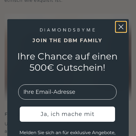
ethisch wie exquisit ist.
JOIN THE DBM FAMILY
Ihre Chance auf einen
500€ Gutschein!
EMail
Ja, ich mache mit
FÜR VERBINDUNGEN GESCHAFFEN
Unsere Designphilosophie ist auf Verbindung
ausgelegt, wobei jedes Stück so gestaltet ist, dass
Melden Sie sich an für exklusive Angebote,