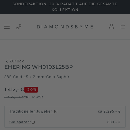
SONDERAKTION: 20 % RABATT AUF DIE GESAMTE
KOLLEKTION
Zurück
EHERING WH0103L25BP
585 Gold ±5 x 2 mm
Gelb Saphir
/
1.412,- €
-20
%
1.765,- €
exkl. MwSt
Traditioneller Juwelier
:
ca.
2.295,- €
Sie sparen
:
883,- €