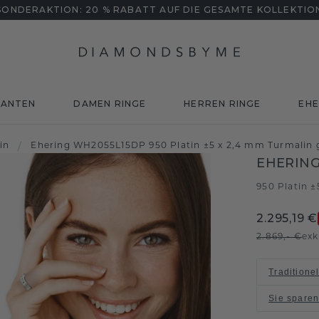
SONDERAKTION: 20 % RABATT AUF DIE GESAMTE KOLLEKTIO
MANTEN
DAMEN RINGE
HERREN RINGE
EHE
in
/
Ehering WH2055L15DP 950 Platin ±5 x 2,4 mm Turmalin 
EHERING
950 Platin 
2.295,19 €
2.869,- €
exk
Traditione
Sie spare