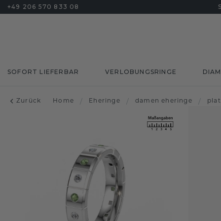
+49 206 570 833 08
SOFORT LIEFERBAR
VERLOBUNGSRINGE
DIA
Zurück
Home
/
Eheringe
/
damen eheringe
/
plat