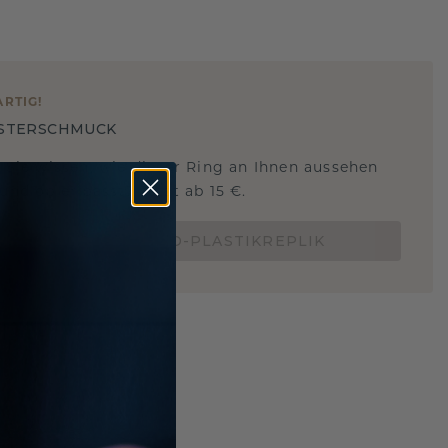
ARTIG
!
STERSCHMUCK
 Sie wissen, wie dieser Ring an Ihnen aussehen
und ob er passt? Jetzt ab 15 €.
BESTELLE EINE 3D-PLASTIKREPLIK