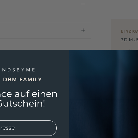
EINZIG
3D MU
Wollen
würde 
E DBM FAMILY
ce auf einen
utschein!