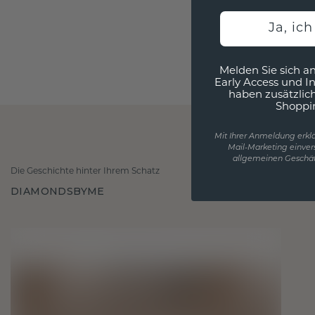
Ja, ic
Melden Sie sich an
Early Access und I
haben zusätzlic
Shoppi
Mit Ihrer Anmeldung erklä
Mail-Marketing einver
allgemeinen Geschäf
Die Geschichte hinter Ihrem Schatz
DIAMONDSBYME