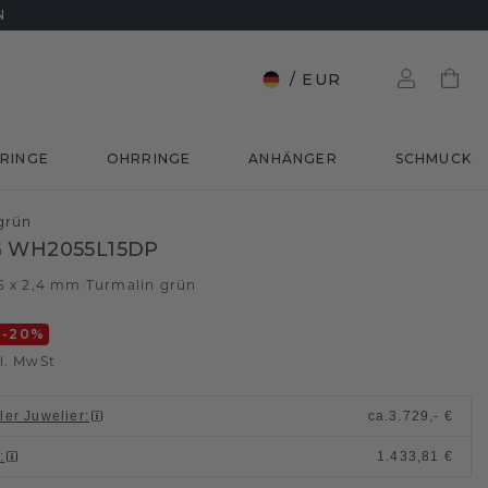
N
/
EUR
RINGE
OHRRINGE
ANHÄNGER
SCHMUCK
grün
 WH2055L15DP
±5 x 2,4 mm
Turmalin grün
/
-20
%
l. MwSt
ller Juwelier
:
ca.
3.729,- €
n
:
1.433,81 €