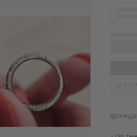
BEST
Chat
E
30 Tag