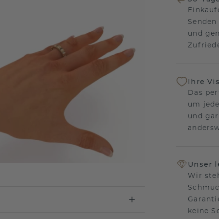
Einkauf
Senden 
und gen
Zufriede
Ihre Vi
Das per
um jede
und gar
andersw
Unser 
Wir ste
Schmuck
Garanti
keine 