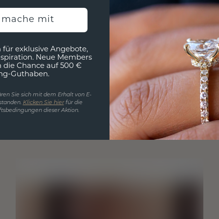
h mache mit
 für exklusive Angebote,
nspiration. Neue Members
h die Chance auf 500 €
ng-Guthaben.
ren Sie sich mit dem Erhalt von E-
standen.
Klicken Sie hier
für die
tsbedingungen dieser Aktion.