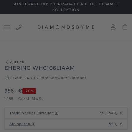
SONDERAKTION: 20 % RABATT AUF DIE GESAMTE
KOLLEKTION
Zurück
EHERING WH0106L14AM
585 Gold ±4 x 1,7 mm
Schwarz Diamant
/
956,- €
-20
%
1.195,- €
exkl. MwSt
Traditioneller Juwelier
:
ca.
1.549,- €
Sie sparen
:
593,- €