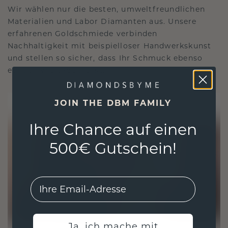
Wir wählen nur die besten, umweltfreundlichen
Materialien und Labor Diamanten aus. Unsere
erfahrenen Goldschmiede verbinden
Nachhaltigkeit mit beispielloser Handwerkskunst
und stellen so sicher, dass Ihr Schmuck ebenso
ethisch wie exquisit ist.
JOIN THE DBM FAMILY
Ihre Chance auf einen
500€ Gutschein!
EMail
Ja, ich mache mit