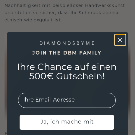
Nachhaltigkeit mit beispielloser Handwerkskunst
und stellen so sicher, dass Ihr Schmuck ebenso
ethisch wie exquisit ist.
JOIN THE DBM FAMILY
Ihre Chance auf einen
500€ Gutschein!
EMail
Ja, ich mache mit
FÜR VERBINDUNGEN GESCHAFFEN