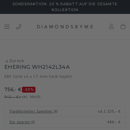
SONDERAKTION: 20 % RABATT AUF DIE GESAMTE
KOLLEKTION
Zurück
EHERING WH2142L34A
585 Gold ±4 x 1,7 mm
Gelb Saphir
/
756,- €
-20
%
945,- €
exkl. MwSt
Traditioneller Juwelier
:
ca.
1.225,- €
Sie sparen
:
469,- €