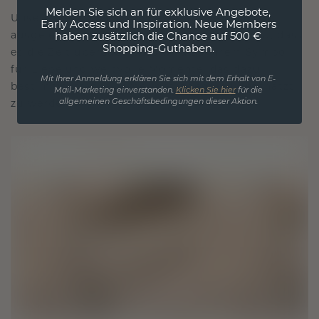
Melden Sie sich an für exklusive Angebote,
Unsere Designphilosophie ist auf Verbindung
Early Access und Inspiration. Neue Members
ausgelegt, wobei jedes Stück so gestaltet ist, dass
haben zusätzlich die Chance auf 500 €
Shopping-Guthaben.
es die Zeit überdauert. Es wird zu Ihrem Symbol
für Liebe und wertvolle Momente, das dazu
Mit Ihrer Anmeldung erklären Sie sich mit dem Erhalt von E-
bestimmt ist, für immer getragen und geschätzt
Mail-Marketing einverstanden.
Klicken Sie hier
für die
allgemeinen Geschäftsbedingungen dieser Aktion.
zu werden.