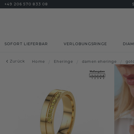
+49 206 570 833 08
SOFORT LIEFERBAR
VERLOBUNGSRINGE
DIA
Zurück
Home
/
Eheringe
/
damen eheringe
/
gol