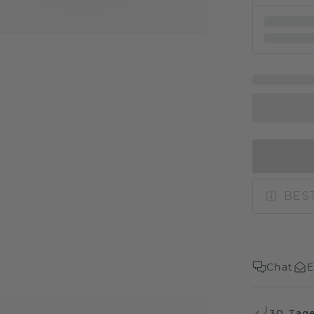
BEST
Chat
E
30 Tag