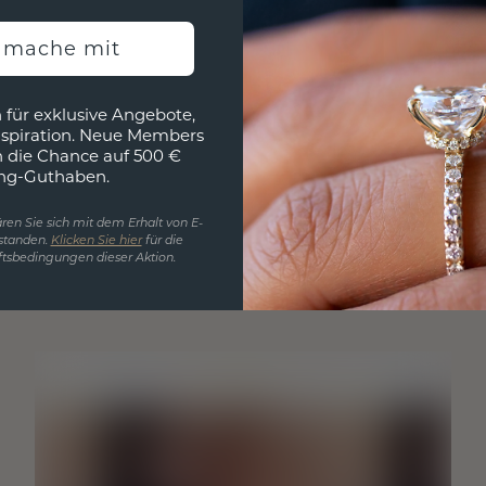
h mache mit
 für exklusive Angebote,
nspiration. Neue Members
h die Chance auf 500 €
ng-Guthaben.
ren Sie sich mit dem Erhalt von E-
standen.
Klicken Sie hier
für die
tsbedingungen dieser Aktion.