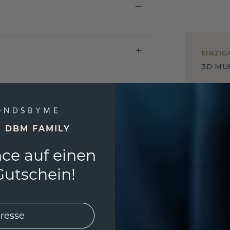
EINZIG
3D MU
Wollen
würde 
E DBM FAMILY
ce auf einen
utschein!