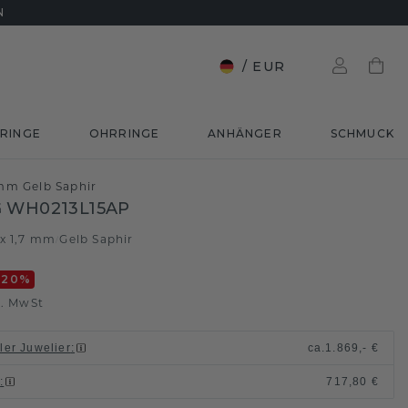
N
/
EUR
RINGE
OHRRINGE
ANHÄNGER
SCHMUCK
mm Gelb Saphir
 WH0213L15AP
 x 1,7 mm
Gelb Saphir
/
-20
%
l. MwSt
ller Juwelier
:
ca.
1.869,- €
n
:
717,80 €