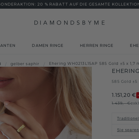
SONDERAKTION: 20 % RABATT AUF DIE GESAMTE KOLLEKTIO
MANTEN
DAMEN RINGE
HERREN RINGE
EHE
Ehering WH0213L15AP 585 Gold ±5 x 1,7 
d
/
gelber saphir
/
EHERING
585 Gold ±5
1.151,20 €
1.439,- €
exk
Traditione
Sie spare