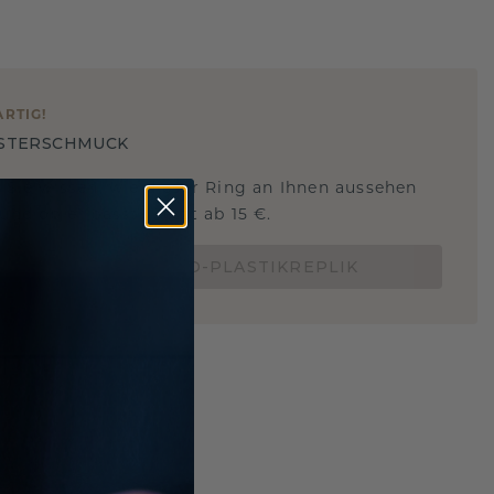
ARTIG
!
STERSCHMUCK
 Sie wissen, wie dieser Ring an Ihnen aussehen
und ob er passt? Jetzt ab 15 €.
BESTELLE EINE 3D-PLASTIKREPLIK