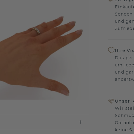
Einkauf
Senden 
und gen
Zufriede
Ihre Vi
Das per
um jede
und gar
andersw
Unser 
Wir ste
Schmuck
Garanti
keine 