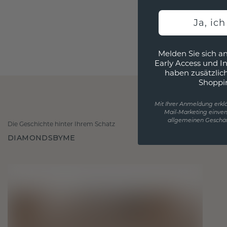
Ja, ic
Melden Sie sich an
Early Access und I
haben zusätzlic
Shoppi
Mit Ihrer Anmeldung erklä
Mail-Marketing einver
allgemeinen Geschäf
Die Geschichte hinter Ihrem Schatz
DIAMONDSBYME