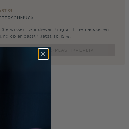
ARTIG
!
STERSCHMUCK
 Sie wissen, wie dieser Ring an Ihnen aussehen
und ob er passt? Jetzt ab 15 €.
BESTELLE EINE 3D-PLASTIKREPLIK