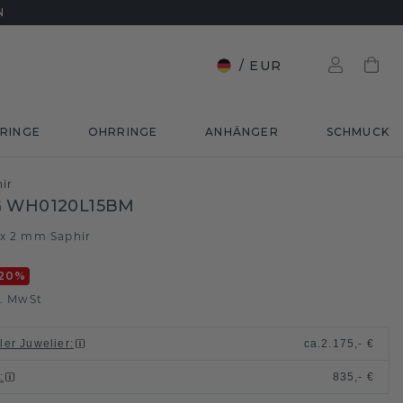
N
/
EUR
RINGE
OHRRINGE
ANHÄNGER
SCHMUCK
ir
 WH0120L15BM
 x 2 mm
Saphir
/
20
%
l. MwSt
ller Juwelier
:
ca.
2.175,- €
n
:
835,- €