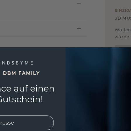
EINZIG
3D MU
Wollen
würde 
E DBM FAMILY
ce auf einen
utschein!