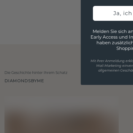
Ja, ic
Melden Sie sich an
Early Access und I
haben zusätzlic
Shoppi
Mit Ihrer Anmeldung erklä
Mail-Marketing einver
allgemeinen Geschäf
Die Geschichte hinter Ihrem Schatz
DIAMONDSBYME