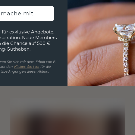
h mache mit
 für exklusive Angebote,
nspiration. Neue Members
h die Chance auf 500 €
ng-Guthaben.
ren Sie sich mit dem Erhalt von E-
standen.
Klicken Sie hier
für die
tsbedingungen dieser Aktion.