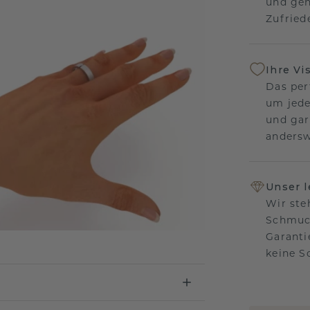
und gen
Zufriede
Ihre Vi
Das per
um jede
und gar
andersw
Unser 
Wir ste
Schmuck
Garanti
keine 