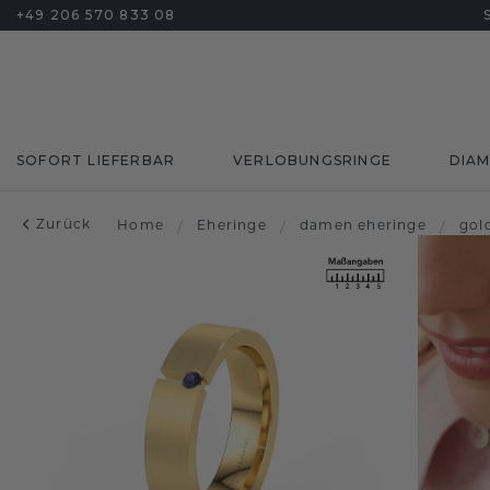
+49 206 570 833 08
SOFORT LIEFERBAR
VERLOBUNGSRINGE
DIA
Zurück
Home
/
Eheringe
/
damen eheringe
/
gol