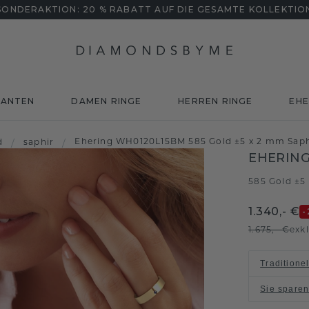
SONDERAKTION: 20 % RABATT AUF DIE GESAMTE KOLLEKTIO
MANTEN
DAMEN RINGE
HERREN RINGE
EHE
Ehering WH0120L15BM 585 Gold ±5 x 2 mm Saph
d
/
saphir
/
EHERING
585 Gold ±5
1.340,- €
-
1.675,- €
exk
Traditione
Sie spare