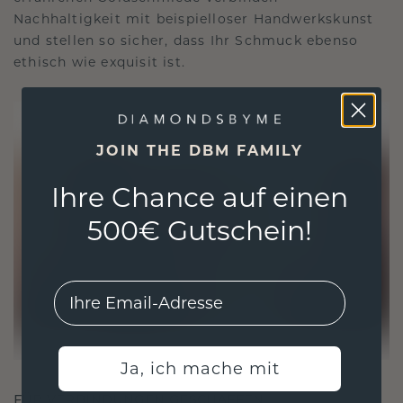
Nachhaltigkeit mit beispielloser Handwerkskunst
und stellen so sicher, dass Ihr Schmuck ebenso
ethisch wie exquisit ist.
JOIN THE DBM FAMILY
Ihre Chance auf einen
500€ Gutschein!
EMail
Ja, ich mache mit
FÜR VERBINDUNGEN GESCHAFFEN