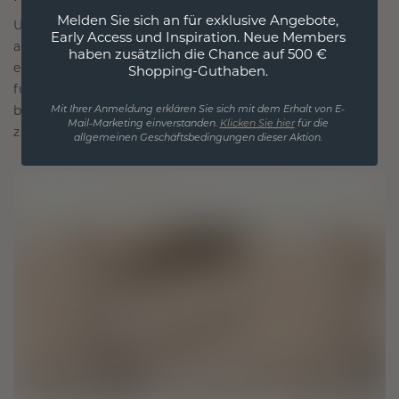
Melden Sie sich an für exklusive Angebote,
Unsere Designphilosophie ist auf Verbindung
Early Access und Inspiration. Neue Members
ausgelegt, wobei jedes Stück so gestaltet ist, dass
haben zusätzlich die Chance auf 500 €
es die Zeit überdauert. Es wird zu Ihrem Symbol
Shopping-Guthaben.
für Liebe und wertvolle Momente, das dazu
bestimmt ist, für immer getragen und geschätzt
Mit Ihrer Anmeldung erklären Sie sich mit dem Erhalt von E-
Mail-Marketing einverstanden.
Klicken Sie hier
für die
zu werden.
allgemeinen Geschäftsbedingungen dieser Aktion.