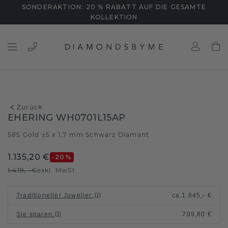
SONDERAKTION: 20 % RABATT AUF DIE GESAMTE
KOLLEKTION
Zurück
EHERING WH0701L15AP
585 Gold ±5 x 1,7 mm
Schwarz Diamant
/
1.135,20 €
-20
%
1.419,- €
exkl. MwSt
Traditioneller Juwelier
:
ca.
1.845,- €
Sie sparen
:
709,80 €