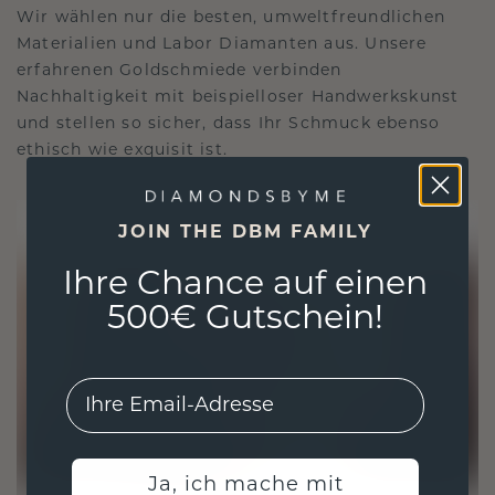
Wir wählen nur die besten, umweltfreundlichen
Materialien und Labor Diamanten aus. Unsere
erfahrenen Goldschmiede verbinden
Nachhaltigkeit mit beispielloser Handwerkskunst
und stellen so sicher, dass Ihr Schmuck ebenso
ethisch wie exquisit ist.
JOIN THE DBM FAMILY
Ihre Chance auf einen
500€ Gutschein!
EMail
Ja, ich mache mit