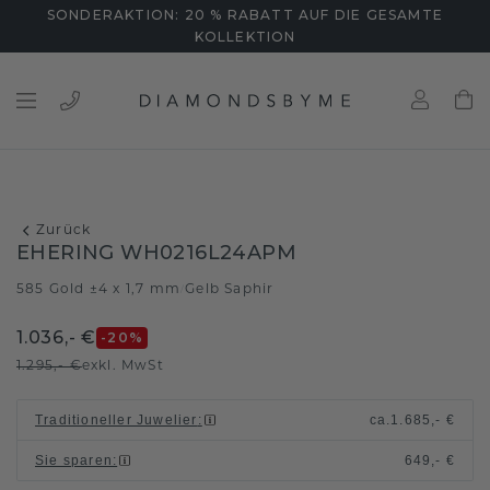
SONDERAKTION: 20 % RABATT AUF DIE GESAMTE
KOLLEKTION
Zurück
EHERING WH0216L24APM
585 Gold ±4 x 1,7 mm
Gelb Saphir
/
1.036,- €
-20
%
1.295,- €
exkl. MwSt
Traditioneller Juwelier
:
ca.
1.685,- €
Sie sparen
:
649,- €