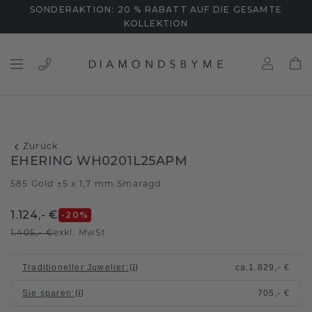
SONDERAKTION: 20 % RABATT AUF DIE GESAMTE
KOLLEKTION
Zurück
EHERING WH0201L25APM
585 Gold ±5 x 1,7 mm
Smaragd
/
1.124,- €
-20
%
1.405,- €
exkl. MwSt
Traditioneller Juwelier
:
ca.
1.829,- €
Sie sparen
:
705,- €