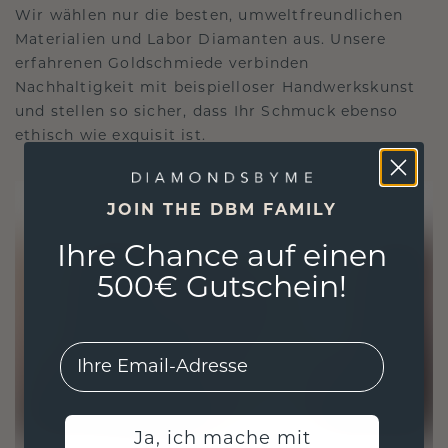
Wir wählen nur die besten, umweltfreundlichen
Materialien und Labor Diamanten aus. Unsere
erfahrenen Goldschmiede verbinden
Nachhaltigkeit mit beispielloser Handwerkskunst
und stellen so sicher, dass Ihr Schmuck ebenso
ethisch wie exquisit ist.
JOIN THE DBM FAMILY
Ihre Chance auf einen
500€ Gutschein!
EMail
Ja, ich mache mit