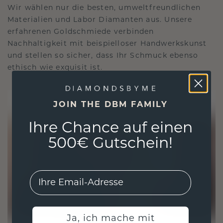
Wir wählen nur die besten, umweltfreundlichen
Materialien und Labor Diamanten aus. Unsere
erfahrenen Goldschmiede verbinden
Nachhaltigkeit mit beispielloser Handwerkskunst
und stellen so sicher, dass Ihr Schmuck ebenso
ethisch wie exquisit ist.
JOIN THE DBM FAMILY
Ihre Chance auf einen
500€ Gutschein!
EMail
Ja, ich mache mit