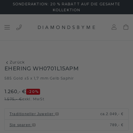
SONDERAKTION: 20 % RABATT AUF DIE GESAMTE
KOLLEKTION
Zurück
EHERING WH0701L15APM
585 Gold ±5 x 1,7 mm
Gelb Saphir
/
1.260,- €
-20
%
1.575,- €
exkl. MwSt
Traditioneller Juwelier
:
ca.
2.049,- €
Sie sparen
:
789,- €