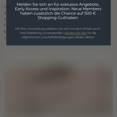
Melden Sie sich an für exklusive Angebote,
Unsere Designphilosophie ist auf Verbindung
Early Access und Inspiration. Neue Members
ausgelegt, wobei jedes Stück so gestaltet ist, dass
haben zusätzlich die Chance auf 500 €
Shopping-Guthaben.
es die Zeit überdauert. Es wird zu Ihrem Symbol
für Liebe und wertvolle Momente, das dazu
Mit Ihrer Anmeldung erklären Sie sich mit dem Erhalt von E-
bestimmt ist, für immer getragen und geschätzt
Mail-Marketing einverstanden.
Klicken Sie hier
für die
allgemeinen Geschäftsbedingungen dieser Aktion.
zu werden.