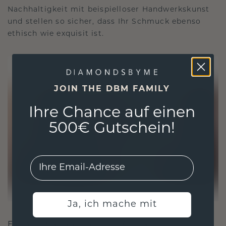
Nachhaltigkeit mit beispielloser Handwerkskunst
und stellen so sicher, dass Ihr Schmuck ebenso
ethisch wie exquisit ist.
JOIN THE DBM FAMILY
Ihre Chance auf einen
500€ Gutschein!
EMail
Ja, ich mache mit
FÜR VERBINDUNGEN GESCHAFFEN