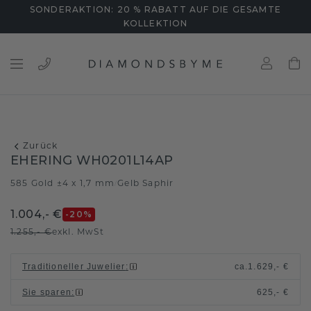
SONDERAKTION: 20 % RABATT AUF DIE GESAMTE
KOLLEKTION
Zurück
EHERING WH0201L14AP
585 Gold ±4 x 1,7 mm
Gelb Saphir
/
1.004,- €
-20
%
1.255,- €
exkl. MwSt
Traditioneller Juwelier
:
ca.
1.629,- €
Sie sparen
:
625,- €