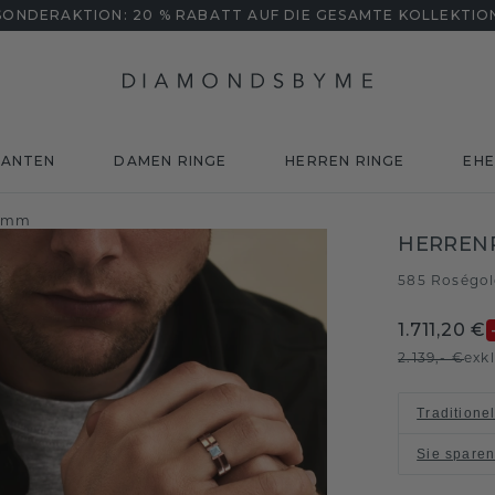
SONDERAKTION: 20 % RABATT AUF DIE GESAMTE KOLLEKTIO
MANTEN
DAMEN RINGE
HERREN RINGE
EHE
5 mm
HERREN
585 Roségo
1.711,20 €
2.139,- €
exk
Traditione
Sie spare