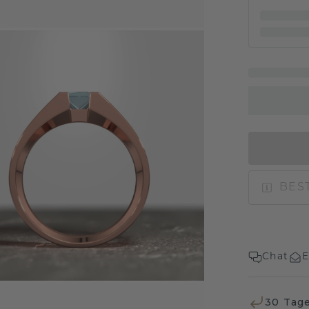
BEST
Chat
E
30 Tag