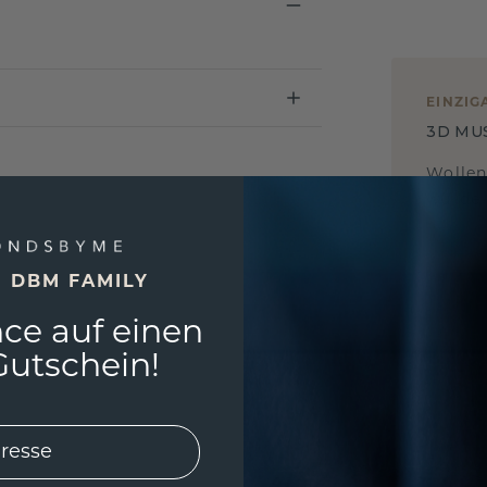
EINZIG
3D MU
Wollen
würde 
E DBM FAMILY
ce auf einen
utschein!