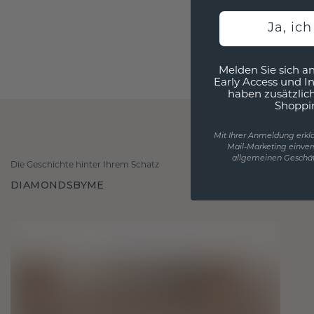
Ja, ic
Melden Sie sich an
Early Access und I
haben zusätzlic
Shoppi
Mit Ihrer Anmeldung erklä
Mail-Marketing einver
allgemeinen Geschäf
Die Geschichte hinter Ihrem Schatz
DIAMONDSBYME