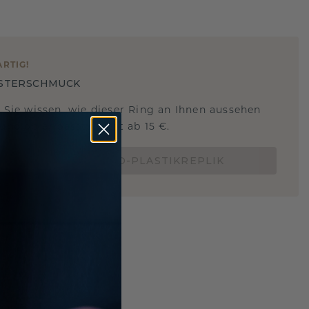
ARTIG
!
STERSCHMUCK
 Sie wissen, wie dieser Ring an Ihnen aussehen
und ob er passt? Jetzt ab 15 €.
BESTELLE EINE 3D-PLASTIKREPLIK