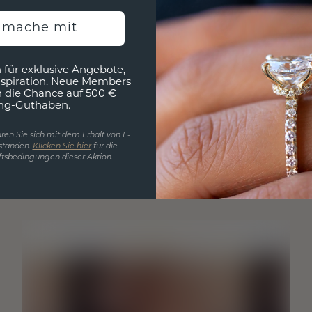
h mache mit
 für exklusive Angebote,
nspiration. Neue Members
h die Chance auf 500 €
ng-Guthaben.
ren Sie sich mit dem Erhalt von E-
standen.
Klicken Sie hier
für die
tsbedingungen dieser Aktion.