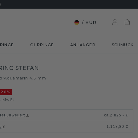
N
/
EUR
RINGE
OHRRINGE
ANHÄNGER
SCHMUCK
RING STEFAN
ld
Aquamarin 4.5 mm
/
-20
%
l. MwSt
ller Juwelier
:
ca.
2.825,- €
n
:
1.113,80 €