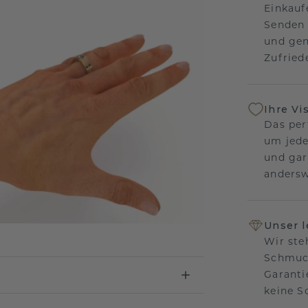
Einkauf
Senden 
und gen
Zufriede
Ihre Vi
Das per
um jede
und gar
andersw
Unser 
Wir ste
Schmuck
Garanti
keine 