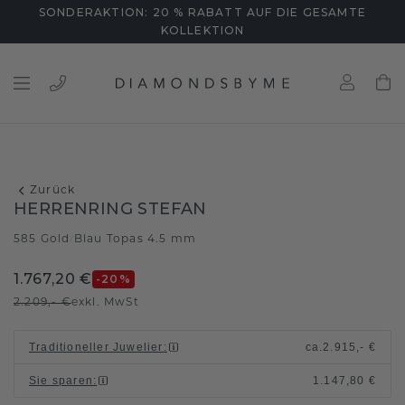
SONDERAKTION: 20 % RABATT AUF DIE GESAMTE
KOLLEKTION
Zurück
HERRENRING STEFAN
585 Gold
Blau Topas 4.5 mm
/
1.767,20 €
-20
%
2.209,- €
exkl. MwSt
Traditioneller Juwelier
:
ca.
2.915,- €
Sie sparen
:
1.147,80 €