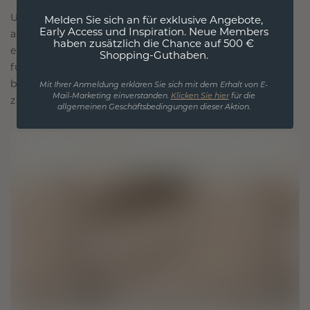
Unsere Designphilosophie ist auf Verbindung
Melden Sie sich an für exklusive Angebote,
Early Access und Inspiration. Neue Members
ausgelegt, wobei jedes Stück so gestaltet ist, dass
haben zusätzlich die Chance auf 500 €
es die Zeit überdauert. Es wird zu Ihrem Symbol
Shopping-Guthaben.
für Liebe und wertvolle Momente, das dazu
bestimmt ist, für immer getragen und geschätzt
Mit Ihrer Anmeldung erklären Sie sich mit dem Erhalt von E-
Mail-Marketing einverstanden.
Klicken Sie hier
für die
zu werden.
allgemeinen Geschäftsbedingungen dieser Aktion.