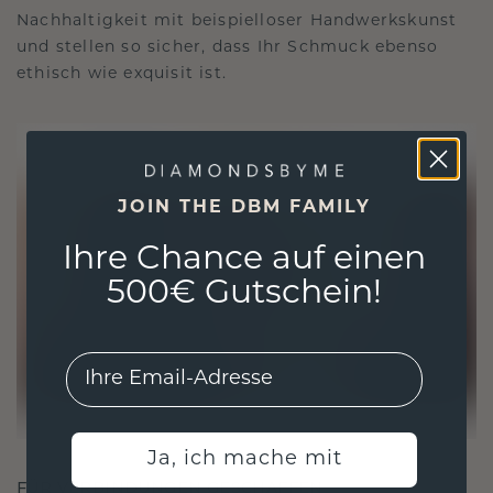
Nachhaltigkeit mit beispielloser Handwerkskunst
und stellen so sicher, dass Ihr Schmuck ebenso
ethisch wie exquisit ist.
JOIN THE DBM FAMILY
Ihre Chance auf einen
500€ Gutschein!
EMail
Ja, ich mache mit
FÜR VERBINDUNGEN GESCHAFFEN