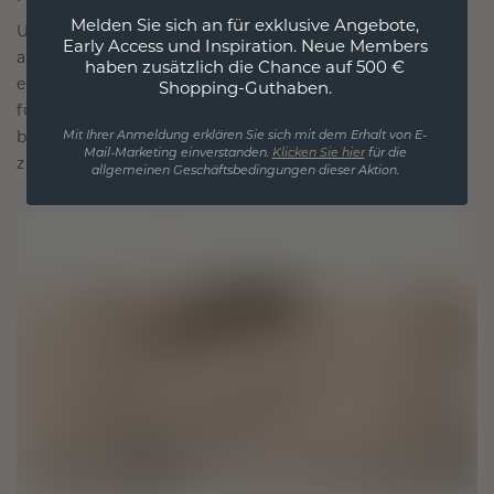
Melden Sie sich an für exklusive Angebote,
Unsere Designphilosophie ist auf Verbindung
Early Access und Inspiration. Neue Members
ausgelegt, wobei jedes Stück so gestaltet ist, dass
haben zusätzlich die Chance auf 500 €
es die Zeit überdauert. Es wird zu Ihrem Symbol
Shopping-Guthaben.
für Liebe und wertvolle Momente, das dazu
bestimmt ist, für immer getragen und geschätzt
Mit Ihrer Anmeldung erklären Sie sich mit dem Erhalt von E-
Mail-Marketing einverstanden.
Klicken Sie hier
für die
zu werden.
allgemeinen Geschäftsbedingungen dieser Aktion.