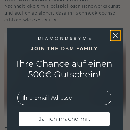
Nachhaltigkeit mit beispielloser Handwerkskunst
und stellen so sicher, dass Ihr Schmuck ebenso
ethisch wie exquisit ist.
JOIN THE DBM FAMILY
Ihre Chance auf einen
500€ Gutschein!
EMail
Ja, ich mache mit
FÜR VERBINDUNGEN GESCHAFFEN