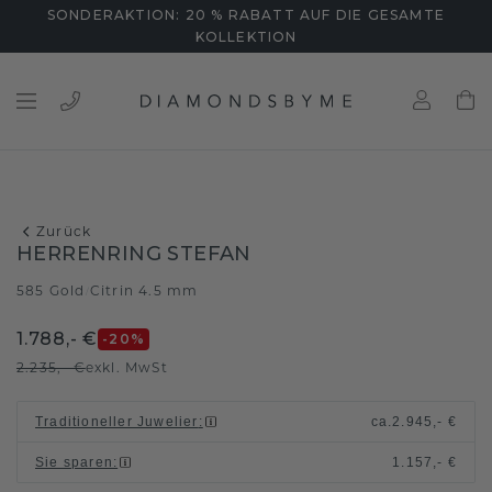
SONDERAKTION: 20 % RABATT AUF DIE GESAMTE
KOLLEKTION
Zurück
HERRENRING STEFAN
585 Gold
Citrin 4.5 mm
/
1.788,- €
-20
%
2.235,- €
exkl. MwSt
Traditioneller Juwelier
:
ca.
2.945,- €
Sie sparen
:
1.157,- €