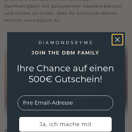
Nachhaltigkeit mit beispielloser Handwerkskunst
und stellen so sicher, dass Ihr Schmuck ebenso
ethisch wie exquisit ist.
JOIN THE DBM FAMILY
Ihre Chance auf einen
500€ Gutschein!
EMail
Ja, ich mache mit
FÜR VERBINDUNGEN GESCHAFFEN