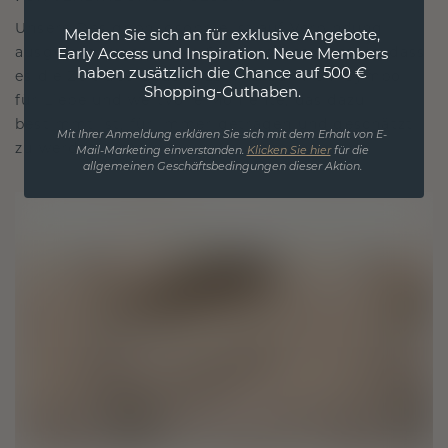
Unsere Designphilosophie ist auf Verbindung
Melden Sie sich an für exklusive Angebote,
ausgelegt, wobei jedes Stück so gestaltet ist, dass
Early Access und Inspiration. Neue Members
haben zusätzlich die Chance auf 500 €
es die Zeit überdauert. Es wird zu Ihrem Symbol
Shopping-Guthaben.
für Liebe und wertvolle Momente, das dazu
bestimmt ist, für immer getragen und geschätzt
Mit Ihrer Anmeldung erklären Sie sich mit dem Erhalt von E-
zu werden.
Mail-Marketing einverstanden.
Klicken Sie hier
für die
allgemeinen Geschäftsbedingungen dieser Aktion.