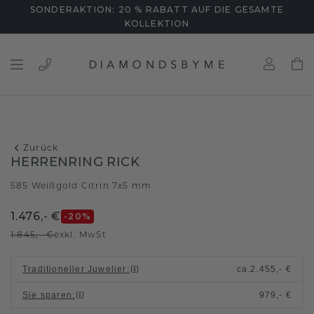
SONDERAKTION: 20 % RABATT AUF DIE GESAMTE
KOLLEKTION
Zurück
HERRENRING RICK
585 Weißgold
Citrin 7x5 mm
/
1.476,- €
-20
%
1.845,- €
exkl. MwSt
Traditioneller Juwelier
:
ca.
2.455,- €
Sie sparen
:
979,- €