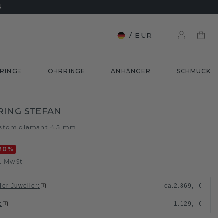
N
/
EUR
RINGE
OHRRINGE
ANHÄNGER
SCHMUCK
RING STEFAN
stom diamant 4.5 mm
20
%
l. MwSt
ller Juwelier
:
ca.
2.869,- €
n
:
1.129,- €