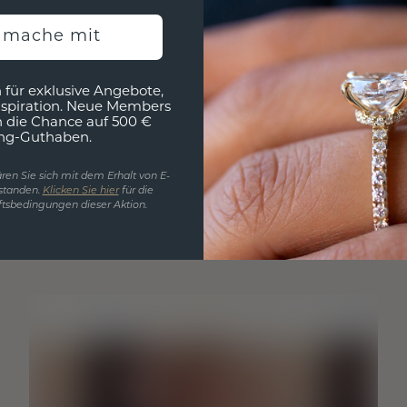
h mache mit
 für exklusive Angebote,
nspiration. Neue Members
h die Chance auf 500 €
ng-Guthaben.
ren Sie sich mit dem Erhalt von E-
standen.
Klicken Sie hier
für die
tsbedingungen dieser Aktion.