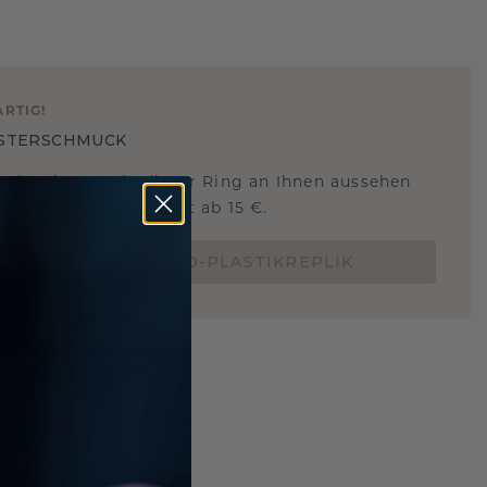
ARTIG
!
STERSCHMUCK
 Sie wissen, wie dieser Ring an Ihnen aussehen
und ob er passt? Jetzt ab 15 €.
BESTELLE EINE 3D-PLASTIKREPLIK