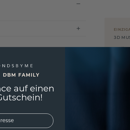
EINZIG
3D MU
Wollen
würde 
E DBM FAMILY
ce auf einen
utschein!