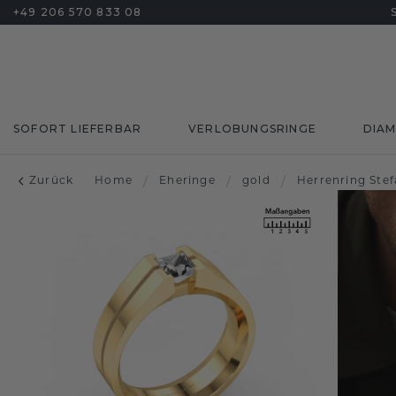
+49 206 570 833 08
SOFORT LIEFERBAR
VERLOBUNGSRINGE
DIA
Zurück
Home
/
Eheringe
/
gold
/
Herrenring Ste