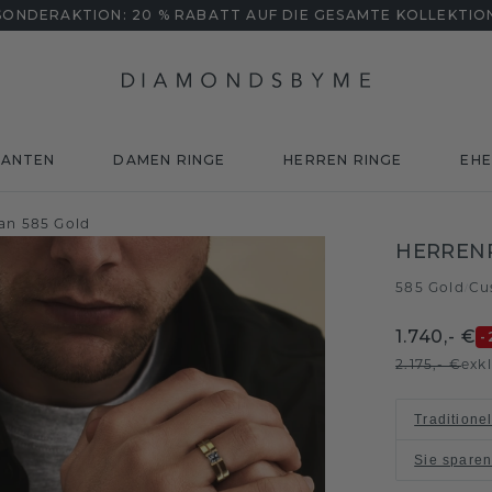
SONDERAKTION: 20 % RABATT AUF DIE GESAMTE KOLLEKTIO
MANTEN
DAMEN RINGE
HERREN RINGE
EHE
fan 585 Gold
HERREN
585 Gold
Cu
/
1.740,- €
-
2.175,- €
exk
Traditione
Sie spare