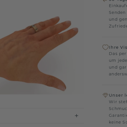
Einkauf
Senden 
und gen
Zufriede
Ihre Vi
Das per
um jede
und gar
andersw
Unser 
Wir ste
Schmuck
Garanti
keine 