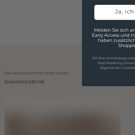
Ja, ic
Melden Sie sich an
Early Access und I
haben zusätzlic
Shoppi
Mit Ihrer Anmeldung erklä
Mail-Marketing einver
allgemeinen Geschäf
Die Geschichte hinter Ihrem Schatz
DIAMONDSBYME