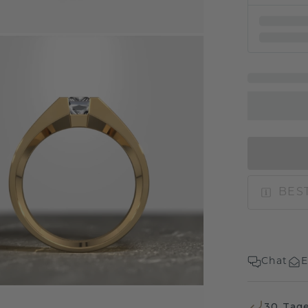
BEST
Chat
E
30 Tag