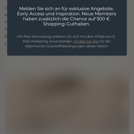
Unsere Designphilosophie ist auf Verbindung
Melden Sie sich an für exklusive Angebote,
Early Access und Inspiration. Neue Members
ausgelegt, wobei jedes Stück so gestaltet ist, dass
haben zusätzlich die Chance auf 500 €
es die Zeit überdauert. Es wird zu Ihrem Symbol
Shopping-Guthaben.
für Liebe und wertvolle Momente, das dazu
bestimmt ist, für immer getragen und geschätzt
Mit Ihrer Anmeldung erklären Sie sich mit dem Erhalt von E-
Mail-Marketing einverstanden.
Klicken Sie hier
für die
zu werden.
allgemeinen Geschäftsbedingungen dieser Aktion.