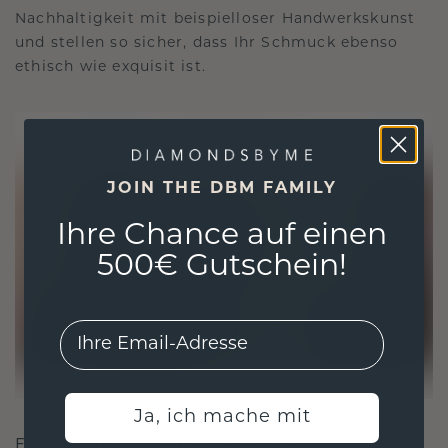
Nachhaltigkeit mit beispielloser Handwerkskunst
und stellen so sicher, dass Ihr Schmuck ebenso
ethisch wie exquisit ist.
JOIN THE DBM FAMILY
Ihre Chance auf einen
500€ Gutschein!
EMail
Ja, ich mache mit
FÜR VERBINDUNGEN GESCHAFFEN