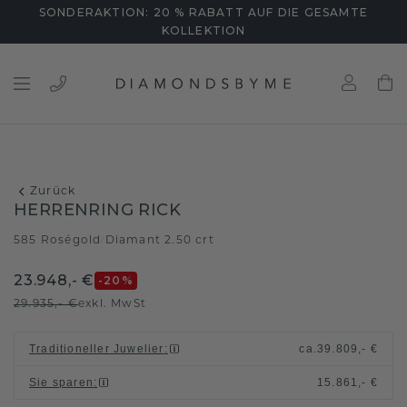
SONDERAKTION: 20 % RABATT AUF DIE GESAMTE
KOLLEKTION
Zurück
HERRENRING RICK
585 Roségold
Diamant 2.50 crt
/
23.948,- €
-20
%
29.935,- €
exkl. MwSt
Traditioneller Juwelier
:
ca.
39.809,- €
Sie sparen
:
15.861,- €