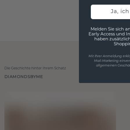
Ja, ic
Melden Sie sich an
Early Access und I
haben zusätzlic
Shoppi
Mit Ihrer Anmeldung erklä
Mail-Marketing einver
allgemeinen Geschäf
Die Geschichte hinter Ihrem Schatz
DIAMONDSBYME