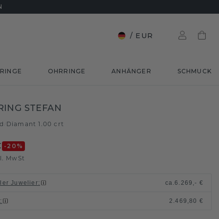
N
/
EUR
RINGE
OHRRINGE
ANHÄNGER
SCHMUCK
RING STEFAN
ld
Diamant 1.00 crt
/
€
-20
%
l. MwSt
ller Juwelier
:
ca.
6.269,- €
n
:
2.469,80 €