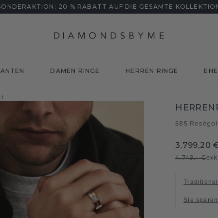
SONDERAKTION: 20 % RABATT AUF DIE GESAMTE KOLLEKTIO
MANTEN
DAMEN RINGE
HERREN RINGE
EHE
rt
HERREN
585 Roségo
3.799,20 
4.749,- €
exk
Traditione
Sie spare