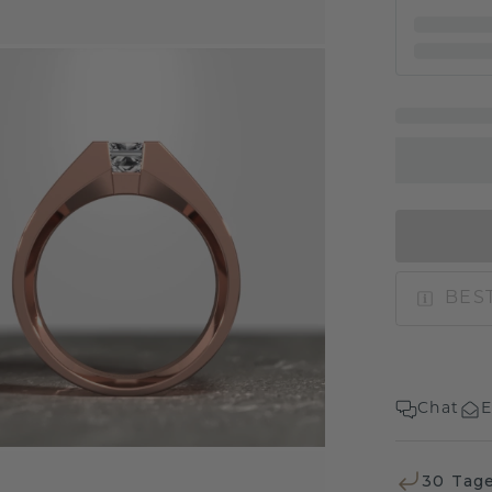
BEST
Chat
E
30 Tag