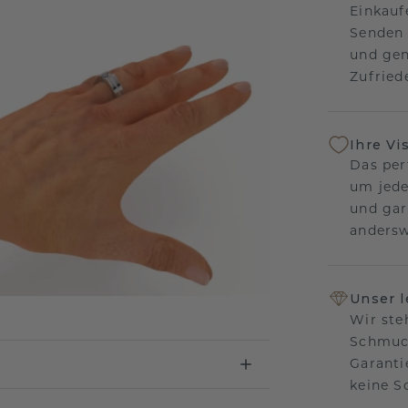
Einkauf
Senden 
und gen
Zufriede
Ihre Vi
Das per
um jede
und gar
andersw
Unser 
Wir ste
Schmuck
Garanti
keine 