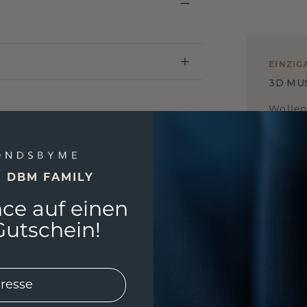
EINZIG
3D MU
Wollen
würde 
E DBM FAMILY
ce auf einen
utschein!