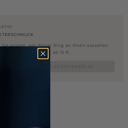
ARTIG
!
STERSCHMUCK
 Sie wissen, wie dieser Ring an Ihnen aussehen
und ob er passt? Jetzt ab 15 €.
BESTELLE EINE 3D-PLASTIKREPLIK