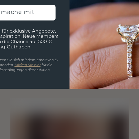
h mache mit
 für exklusive Angebote,
nspiration. Neue Members
h die Chance auf 500 €
ng-Guthaben.
ren Sie sich mit dem Erhalt von E-
standen.
Klicken Sie hier
für die
tsbedingungen dieser Aktion.