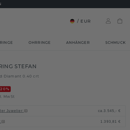
N
/
EUR
RINGE
OHRRINGE
ANHÄNGER
SCHMUCK
RING STEFAN
ld
Diamant 0.40 crt
/
-20
%
l. MwSt
ller Juwelier
:
ca.
3.545,- €
n
:
1.393,81 €