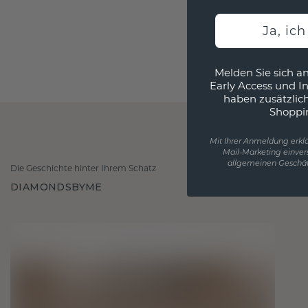
Ja, ic
Melden Sie sich an
Early Access und I
haben zusätzlic
Shoppi
Mit Ihrer Anmeldung erklä
Mail-Marketing einver
allgemeinen Geschäf
Die Geschichte hinter Ihrem Schatz
DIAMONDSBYME