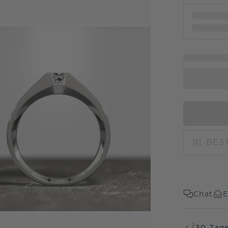
BEST
Chat
E
30 Tag