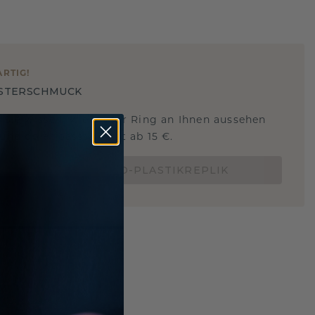
ARTIG
!
STERSCHMUCK
 Sie wissen, wie dieser Ring an Ihnen aussehen
und ob er passt? Jetzt ab 15 €.
BESTELLE EINE 3D-PLASTIKREPLIK