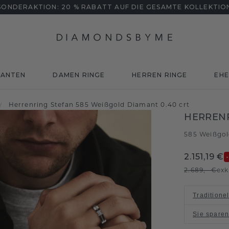
SONDERAKTION: 20 % RABATT AUF DIE GESAMTE KOLLEKTIO
MANTEN
DAMEN RINGE
HERREN RINGE
EHE
Herrenring Stefan 585 Weißgold Diamant 0.40 crt
/
HERREN
585 Weißgo
2.151,19 €
2.689,- €
exk
Traditione
Sie spare