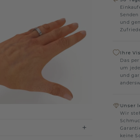
Einkauf
Senden 
und gen
Zufriede
Ihre Vi
Das per
um jede
und gar
andersw
Unser 
Wir ste
Schmuck
Garanti
keine 