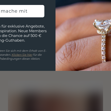
h mache mit
 für exklusive Angebote,
nspiration. Neue Members
h die Chance auf 500 €
ng-Guthaben.
ren Sie sich mit dem Erhalt von E-
standen.
Klicken Sie hier
für die
tsbedingungen dieser Aktion.