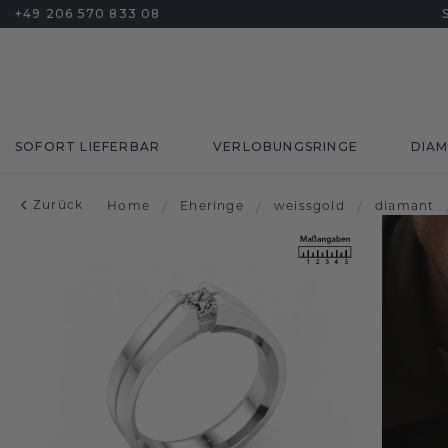
+49 206 570 833 08
SOFORT LIEFERBAR
VERLOBUNGSRINGE
DIA
Zurück
Home
/
Eheringe
/
weissgold
/
diamant