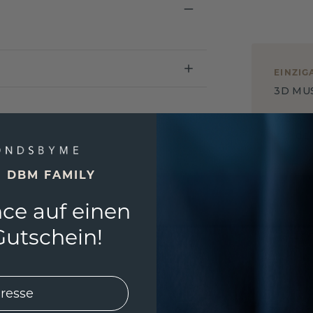
EINZIG
3D MU
Wollen
würde 
E DBM FAMILY
ce auf einen
utschein!