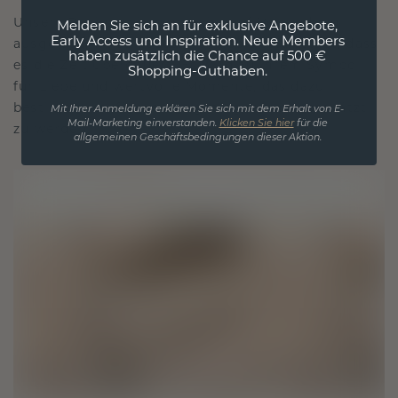
Unsere Designphilosophie ist auf Verbindung
Melden Sie sich an für exklusive Angebote,
Early Access und Inspiration. Neue Members
ausgelegt, wobei jedes Stück so gestaltet ist, dass
haben zusätzlich die Chance auf 500 €
es die Zeit überdauert. Es wird zu Ihrem Symbol
Shopping-Guthaben.
für Liebe und wertvolle Momente, das dazu
bestimmt ist, für immer getragen und geschätzt
Mit Ihrer Anmeldung erklären Sie sich mit dem Erhalt von E-
Mail-Marketing einverstanden.
Klicken Sie hier
für die
zu werden.
allgemeinen Geschäftsbedingungen dieser Aktion.