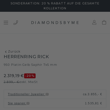
SONDERAKTION: 20 % RABATT AUF DIE GESAMTE
KOLLEKTION
Zurück
HERRENRING RICK
950 Platin
Gelb Saphir 7x5 mm
/
2.319,19 €
-20
%
2.899,- €
exkl. MwSt
Traditioneller Juwelier
:
ca.
3.855,- €
Sie sparen
:
1.535,81 €