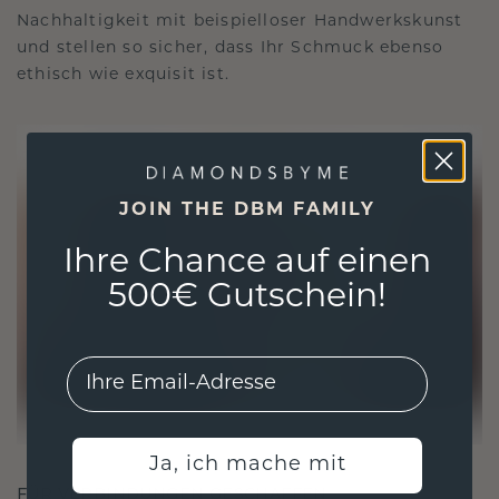
Nachhaltigkeit mit beispielloser Handwerkskunst
und stellen so sicher, dass Ihr Schmuck ebenso
ethisch wie exquisit ist.
JOIN THE DBM FAMILY
Ihre Chance auf einen
500€ Gutschein!
EMail
Ja, ich mache mit
FÜR VERBINDUNGEN GESCHAFFEN