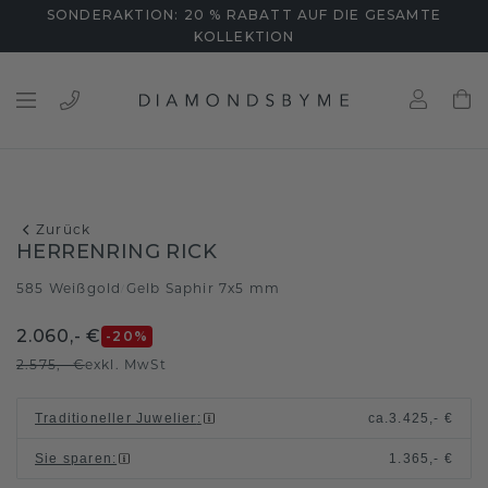
SONDERAKTION: 20 % RABATT AUF DIE GESAMTE
KOLLEKTION
Zurück
HERRENRING RICK
585 Weißgold
Gelb Saphir 7x5 mm
/
2.060,- €
-20
%
2.575,- €
exkl. MwSt
Traditioneller Juwelier
:
ca.
3.425,- €
Sie sparen
:
1.365,- €