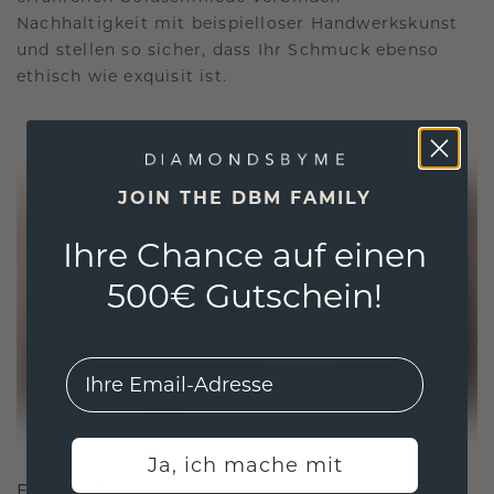
Nachhaltigkeit mit beispielloser Handwerkskunst
und stellen so sicher, dass Ihr Schmuck ebenso
ethisch wie exquisit ist.
JOIN THE DBM FAMILY
Ihre Chance auf einen
500€ Gutschein!
EMail
Ja, ich mache mit
FÜR VERBINDUNGEN GESCHAFFEN