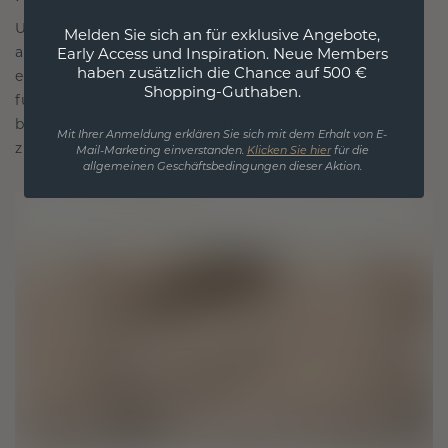
Unsere Designphilosophie ist auf Verbindung
Melden Sie sich an für exklusive Angebote,
ausgelegt, wobei jedes Stück so gestaltet ist, dass
Early Access und Inspiration. Neue Members
haben zusätzlich die Chance auf 500 €
es die Zeit überdauert. Es wird zu Ihrem Symbol
Shopping-Guthaben.
für Liebe und wertvolle Momente, das dazu
bestimmt ist, für immer getragen und geschätzt
Mit Ihrer Anmeldung erklären Sie sich mit dem Erhalt von E-
zu werden.
Mail-Marketing einverstanden.
Klicken Sie hier
für die
allgemeinen Geschäftsbedingungen dieser Aktion.