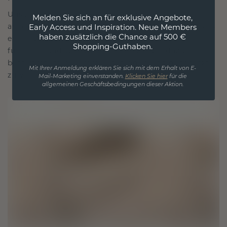
Unsere Designphilosophie ist auf Verbindung
Melden Sie sich an für exklusive Angebote,
ausgelegt, wobei jedes Stück so gestaltet ist, dass
Early Access und Inspiration. Neue Members
haben zusätzlich die Chance auf 500 €
es die Zeit überdauert. Es wird zu Ihrem Symbol
Shopping-Guthaben.
für Liebe und wertvolle Momente, das dazu
bestimmt ist, für immer getragen und geschätzt
Mit Ihrer Anmeldung erklären Sie sich mit dem Erhalt von E-
zu werden.
Mail-Marketing einverstanden.
Klicken Sie hier
für die
allgemeinen Geschäftsbedingungen dieser Aktion.