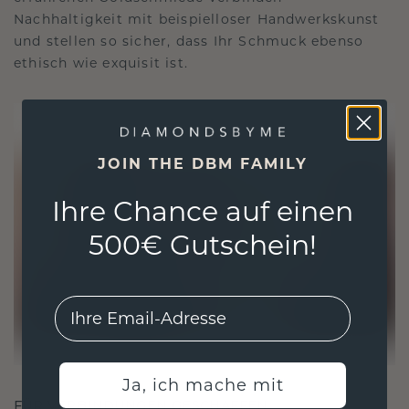
Nachhaltigkeit mit beispielloser Handwerkskunst
und stellen so sicher, dass Ihr Schmuck ebenso
ethisch wie exquisit ist.
JOIN THE DBM FAMILY
Ihre Chance auf einen
500€ Gutschein!
EMail
Ja, ich mache mit
FÜR VERBINDUNGEN GESCHAFFEN