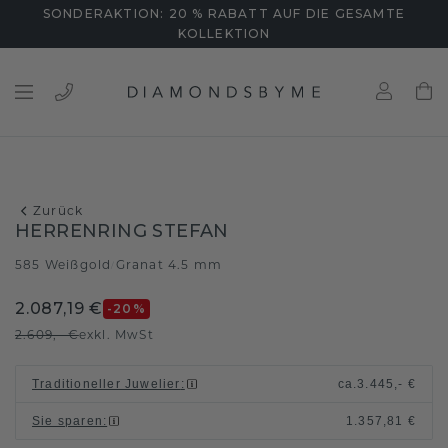
SONDERAKTION: 20 % RABATT AUF DIE GESAMTE
KOLLEKTION
Zurück
HERRENRING STEFAN
585 Weißgold
Granat 4.5 mm
/
2.087,19 €
-20
%
2.609,- €
exkl. MwSt
Traditioneller Juwelier
:
ca.
3.445,- €
Sie sparen
:
1.357,81 €